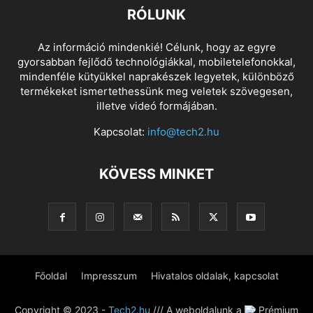
RÓLUNK
Az információ mindenkié! Célunk, hogy az egyre
gyorsabban fejlődő technológiákkal, mobiletelefonokkal,
mindenféle kütyükkel naprakészek legyetek, különböző
termékeket ismertethessünk meg veletek szövegesen,
illetve videó formájában.
Kapcsolat:
info@tech2.hu
KÖVESS MINKET
Főoldal
Impresszum
Hivatalos oldalak, kapcsolat
Copyright © 2023 -
Tech2.hu
/// A weboldalunk a
Prémium