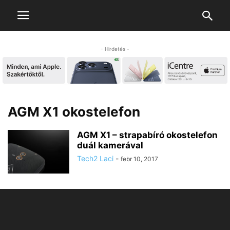
- Hirdetés -
AGM X1 okostelefon
AGM X1 – strapabíró okostelefon
duál kamerával
Tech2 Laci
-
febr 10, 2017