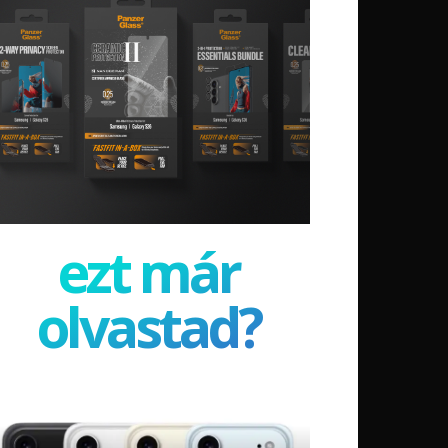
ezt már
olvastad?