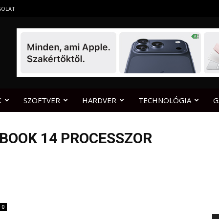
SOLAT
K
SZOFTVER
HARDVER
TECHNOLÓGIA
G
EBOOK 14 PROCESSZOR
0