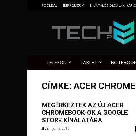
FŐOLDAL
IMPRESSZUM
HIVATALOS OLDALAK, KAPC
Tech2.hu
TELEFON
TABLET
NOTEBOO
CÍMKE: ACER CHROM
MEGÉRKEZTEK AZ ÚJ ACER
CHROMEBOOK-OK A GOOGLE
STORE KÍNÁLATÁBA
Ildi
-
jún 5, 2016