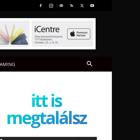
AMING
itt is
megtalálsz