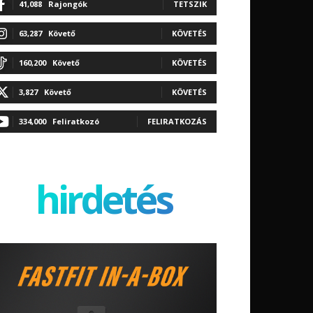
41,088
Rajongók
TETSZIK
63,287
Követő
KÖVETÉS
160,200
Követő
KÖVETÉS
3,827
Követő
KÖVETÉS
334,000
Feliratkozó
FELIRATKOZÁS
hirdetés