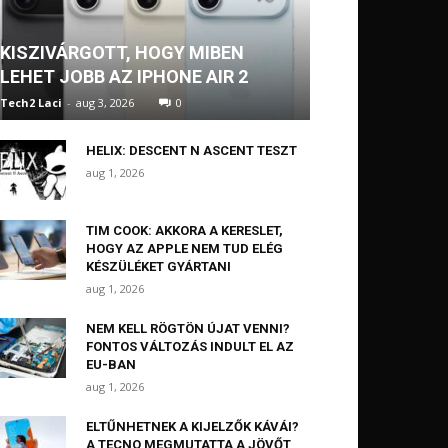
KISZIVÁRGOTT, HOGY MIBEN
LEHET JOBB AZ IPHONE AIR 2
Tech2 Laci
-
aug 3, 2026
0
HELIX: DESCENT N ASCENT TESZT
aug 1, 2026
TIM COOK: AKKORA A KERESLET,
HOGY AZ APPLE NEM TUD ELÉG
KÉSZÜLÉKET GYÁRTANI
aug 1, 2026
NEM KELL RÖGTÖN ÚJAT VENNI?
FONTOS VÁLTOZÁS INDULT EL AZ
EU-BAN
aug 1, 2026
ELTŰNHETNEK A KIJELZŐK KÁVÁI?
A TECNO MEGMUTATTA A JÖVŐT