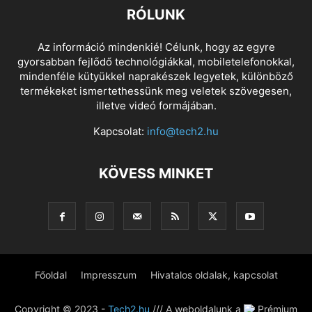
RÓLUNK
Az információ mindenkié! Célunk, hogy az egyre
gyorsabban fejlődő technológiákkal, mobiletelefonokkal,
mindenféle kütyükkel naprakészek legyetek, különböző
termékeket ismertethessünk meg veletek szövegesen,
illetve videó formájában.
Kapcsolat:
info@tech2.hu
KÖVESS MINKET
Főoldal
Impresszum
Hivatalos oldalak, kapcsolat
Copyright © 2023 -
Tech2.hu
/// A weboldalunk a
Prémium