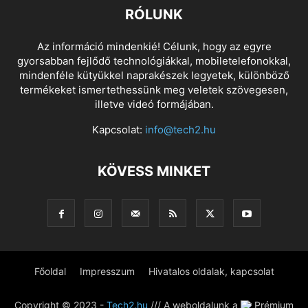
RÓLUNK
Az információ mindenkié! Célunk, hogy az egyre
gyorsabban fejlődő technológiákkal, mobiletelefonokkal,
mindenféle kütyükkel naprakészek legyetek, különböző
termékeket ismertethessünk meg veletek szövegesen,
illetve videó formájában.
Kapcsolat:
info@tech2.hu
KÖVESS MINKET
Főoldal
Impresszum
Hivatalos oldalak, kapcsolat
Copyright © 2023 -
Tech2.hu
/// A weboldalunk a
Prémium