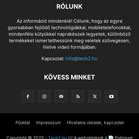
RÓLUNK
Az információ mindenkié! Célunk, hogy az egyre
gyorsabban fejlődő technológiákkal, mobiletelefonokkal,
mindenféle kütyükkel naprakészek legyetek, különböző
termékeket ismertethessünk meg veletek szövegesen,
illetve videó formájában.
Kapcsolat:
info@tech2.hu
KÖVESS MINKET
Főoldal
Impresszum
Hivatalos oldalak, kapcsolat
Copyright © 2023 -
Tech2.hu
/// A weboldalunk a
Prémium