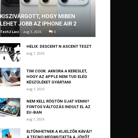
KISZIVÁRGOTT, HOGY MIBEN
LEHET JOBB AZ IPHONE AIR 2
Tech2 Laci
-
aug 3, 2026
0
HELIX: DESCENT N ASCENT TESZT
aug 1, 2026
TIM COOK: AKKORA A KERESLET,
HOGY AZ APPLE NEM TUD ELÉG
KÉSZÜLÉKET GYÁRTANI
aug 1, 2026
NEM KELL RÖGTÖN ÚJAT VENNI?
FONTOS VÁLTOZÁS INDULT EL AZ
EU-BAN
aug 1, 2026
ELTŰNHETNEK A KIJELZŐK KÁVÁI?
A TECNO MEGMUTATTA A JÖVŐT