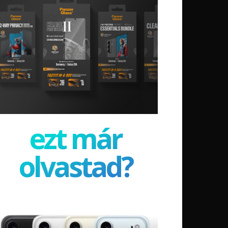
ezt már
olvastad?