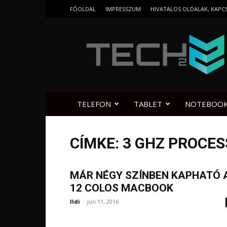
FŐOLDAL
IMPRESSZUM
HIVATALOS OLDALAK, KAPC
Tech2.hu
TELEFON
TABLET
NOTEBOO
CÍMKE: 3 GHZ PROCE
MÁR NÉGY SZÍNBEN KAPHATÓ 
12 COLOS MACBOOK
Ildi
-
jún 11, 2016