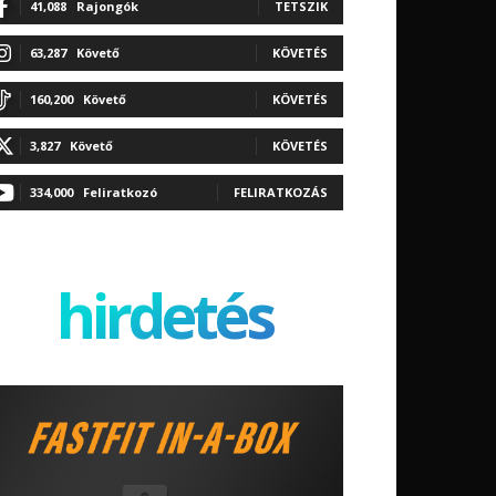
41,088
Rajongók
TETSZIK
63,287
Követő
KÖVETÉS
160,200
Követő
KÖVETÉS
3,827
Követő
KÖVETÉS
334,000
Feliratkozó
FELIRATKOZÁS
hirdetés