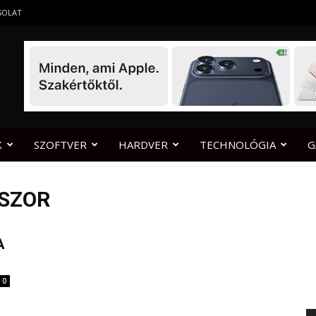
SOLAT
K
SZOFTVER
HARDVER
TECHNOLÓGIA
G
SSZOR
A
0