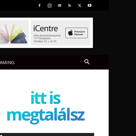
AMING
itt is
megtalálsz