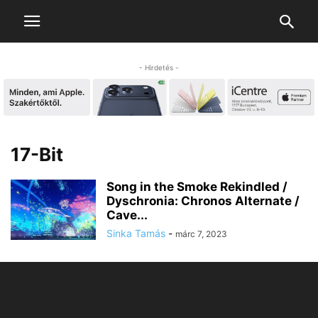
- Hirdetés -
17-Bit
Song in the Smoke Rekindled /
Dyschronia: Chronos Alternate /
Cave...
Sinka Tamás
-
márc 7, 2023