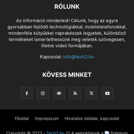
RÓLUNK
Az információ mindenkié! Célunk, hogy az egyre
gyorsabban fejlődő technológiákkal, mobiletelefonokkal,
mindenféle kütyükkel naprakészek legyetek, különböző
termékeket ismertethessünk meg veletek szövegesen,
illetve videó formájában.
Kapcsolat:
info@tech2.hu
KÖVESS MINKET
Főoldal
Impresszum
Hivatalos oldalak, kapcsolat
Copyright © 2023 -
Tech2.hu
/// A weboldalunk a
Prémium