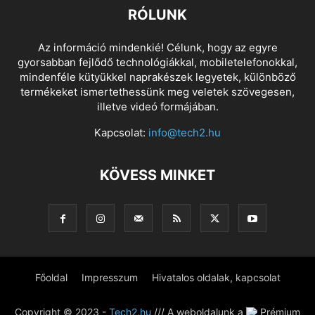
RÓLUNK
Az információ mindenkié! Célunk, hogy az egyre
gyorsabban fejlődő technológiákkal, mobiletelefonokkal,
mindenféle kütyükkel naprakészek legyetek, különböző
termékeket ismertethessünk meg veletek szövegesen,
illetve videó formájában.
Kapcsolat:
info@tech2.hu
KÖVESS MINKET
Főoldal
Impresszum
Hivatalos oldalak, kapcsolat
Copyright © 2023 -
Tech2.hu
/// A weboldalunk a
Prémium