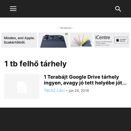
- Hirdetés -
1 tb felhő tárhely
1 Terabájt Google Drive tárhely
ingyen, avagy jó tett helyébe jót...
Tech2 Laci
-
jún 24, 2016