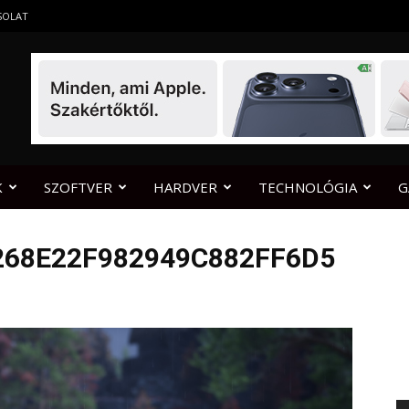
SOLAT
K
SZOFTVER
HARDVER
TECHNOLÓGIA
G
268E22F982949C882FF6D5