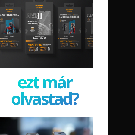
ezt már
olvastad?