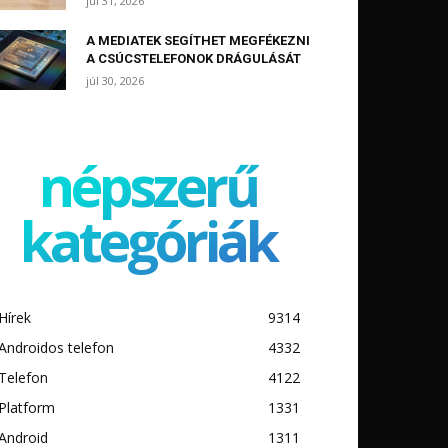
júl 31, 2026
A MEDIATEK SEGÍTHET MEGFÉKEZNI
A CSÚCSTELEFONOK DRÁGULÁSÁT
júl 30, 2026
népszerű
kategóriák
Hírek
9314
Androidos telefon
4332
Telefon
4122
Platform
1331
Android
1311