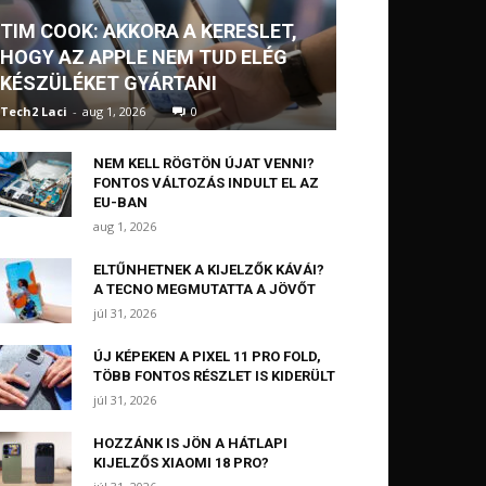
TIM COOK: AKKORA A KERESLET,
HOGY AZ APPLE NEM TUD ELÉG
KÉSZÜLÉKET GYÁRTANI
Tech2 Laci
-
aug 1, 2026
0
NEM KELL RÖGTÖN ÚJAT VENNI?
FONTOS VÁLTOZÁS INDULT EL AZ
EU-BAN
aug 1, 2026
ELTŰNHETNEK A KIJELZŐK KÁVÁI?
A TECNO MEGMUTATTA A JÖVŐT
júl 31, 2026
ÚJ KÉPEKEN A PIXEL 11 PRO FOLD,
TÖBB FONTOS RÉSZLET IS KIDERÜLT
júl 31, 2026
HOZZÁNK IS JÖN A HÁTLAPI
KIJELZŐS XIAOMI 18 PRO?