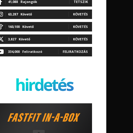
41,088
Rajongók
TETSZIK
63,287
Követő
KÖVETÉS
160,100
Követő
KÖVETÉS
3,827
Követő
KÖVETÉS
334,000
Feliratkozó
FELIRATKOZÁS
hirdetés