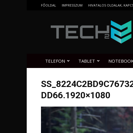
FŐOLDAL
IMPRESSZUM
HIVATALOS OLDALAK, KAPC
Tech2.hu
TELEFON
TABLET
NOTEBOO
SS_8224C2BD9C7673
DD66.1920×1080