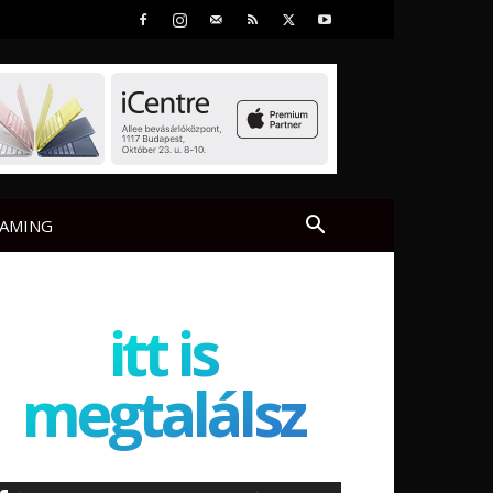
AMING
itt is
megtalálsz