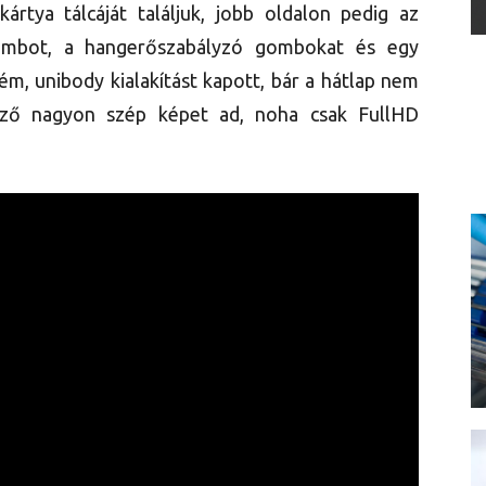
rtya tálcáját találjuk, jobb oldalon pedig az
gombot, a hangerőszabályzó gombokat és egy
m, unibody kialakítást kapott, bár a hátlap nem
lző nagyon szép képet ad, noha csak FullHD