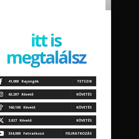
itt is
megtalálsz
41,088
Rajongók
TETSZIK
63,287
Követő
KÖVETÉS
160,100
Követő
KÖVETÉS
3,827
Követő
KÖVETÉS
334,000
Feliratkozó
FELIRATKOZÁS