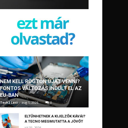
ezt már
olvastad?
NEM KELL RÖGTÖN ÚJAT VENNI?
FONTOS VÁLTOZÁS INDULT EL AZ
EU-BAN
Tech2 Laci
-
aug 1, 2026
0
ELTŰNHETNEK A KIJELZŐK KÁVÁI?
A TECNO MEGMUTATTA A JÖVŐT
júl 31, 2026