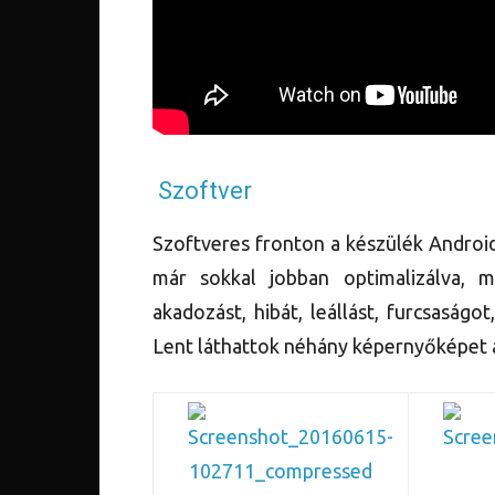
Szoftver
Szoftveres fronton a készülék Androi
már sokkal jobban optimalizálva, 
akadozást, hibát, leállást, furcsaság
Lent láthattok néhány képernyőképet a