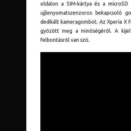
oldalon a SIM-kártya és a microSD ká
ujjlenyomatszenzoros bekapcsoló 
dedikált kameragombot. Az Xperia X fé
győzött meg a minőségéről. A kije
felbontásról van szó.