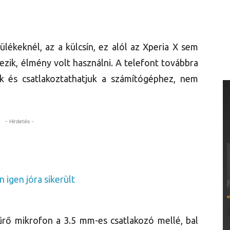
lékeknél, az a külcsín, ez alól az Xperia X sem
ezik, élmény volt használni. A telefont továbbra
ük és csatlakoztathatjuk a számítógéphez, nem
- Hirdetés -
zűrő mikrofon a 3.5 mm-es csatlakozó mellé, bal