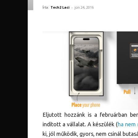
Írta:
Tech2 Laci
-
jún 24, 2016
Eljutott hozzánk is a februárban be
indított a vállalat. A készülék (
ha nem 
ki, jól működik, gyors, nem csinál butas