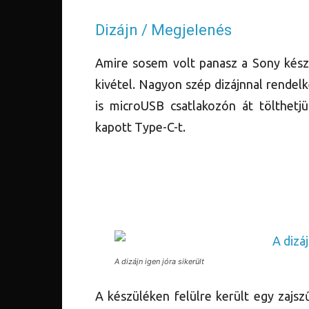
Dizájn / Megjelenés
Amire sosem volt panasz a Sony készü
kivétel. Nagyon szép dizájnnal rendelk
is microUSB csatlakozón át tölthetj
kapott Type-C-t.
A dizájn igen jóra sikerült
A készüléken felülre került egy zajs