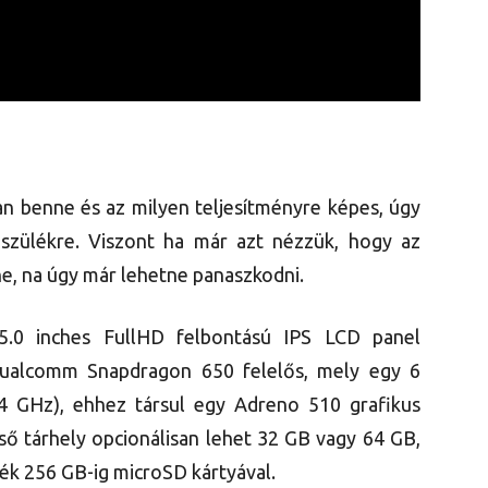
an benne és az milyen teljesítményre képes, úgy
szülékre. Viszont ha már azt nézzük, hogy az
e, na úgy már lehetne panaszkodni.
 5.0 inches FullHD felbontású IPS LCD panel
Qualcomm Snapdragon 650 felelős, mely egy 6
4 GHz), ehhez társul egy Adreno 510 grafikus
ő tárhely opcionálisan lehet 32 GB vagy 64 GB,
ék 256 GB-ig microSD kártyával.