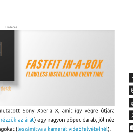
Hirdetés
mutatott Sony Xperia X, amit így végre útjára
nézzük az árát
) egy nagyon pöpec darab, jól néz
ágokat (
leszámítva a kamerát videófelvételnél
).