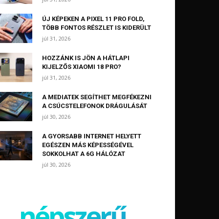
ÚJ KÉPEKEN A PIXEL 11 PRO FOLD,
TÖBB FONTOS RÉSZLET IS KIDERÜLT
júl 31, 2026
HOZZÁNK IS JÖN A HÁTLAPI
KIJELZŐS XIAOMI 18 PRO?
júl 31, 2026
A MEDIATEK SEGÍTHET MEGFÉKEZNI
A CSÚCSTELEFONOK DRÁGULÁSÁT
júl 30, 2026
A GYORSABB INTERNET HELYETT
EGÉSZEN MÁS KÉPESSÉGÉVEL
SOKKOLHAT A 6G HÁLÓZAT
júl 30, 2026
népszerű