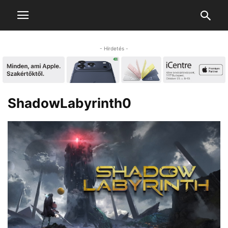
- Hirdetés -
ShadowLabyrinth0