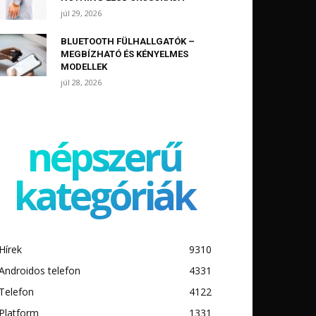
júl 29, 2026
BLUETOOTH FÜLHALLGATÓK –
MEGBÍZHATÓ ÉS KÉNYELMES
MODELLEK
júl 28, 2026
népszerű
kategóriák
Hírek
9310
Androidos telefon
4331
Telefon
4122
Platform
1331