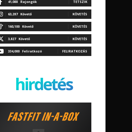
41,088
Rajongók
TETSZIK
63,287
Követő
KÖVETÉS
160,100
Követő
KÖVETÉS
3,827
Követő
KÖVETÉS
334,000
Feliratkozó
FELIRATKOZÁS
hirdetés