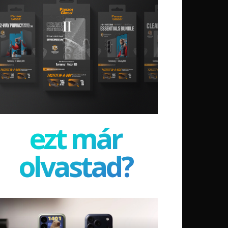
ezt már
olvastad?