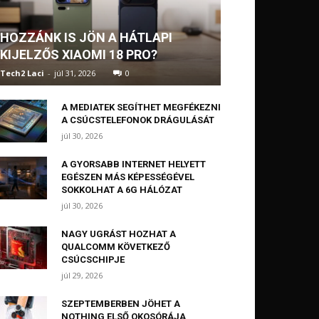
HOZZÁNK IS JÖN A HÁTLAPI
KIJELZŐS XIAOMI 18 PRO?
Tech2 Laci
-
júl 31, 2026
0
A MEDIATEK SEGÍTHET MEGFÉKEZNI
A CSÚCSTELEFONOK DRÁGULÁSÁT
júl 30, 2026
A GYORSABB INTERNET HELYETT
EGÉSZEN MÁS KÉPESSÉGÉVEL
SOKKOLHAT A 6G HÁLÓZAT
júl 30, 2026
NAGY UGRÁST HOZHAT A
QUALCOMM KÖVETKEZŐ
CSÚCSCHIPJE
júl 29, 2026
SZEPTEMBERBEN JÖHET A
NOTHING ELSŐ OKOSÓRÁJA