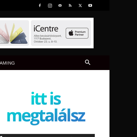
AMING
itt is
megtalálsz