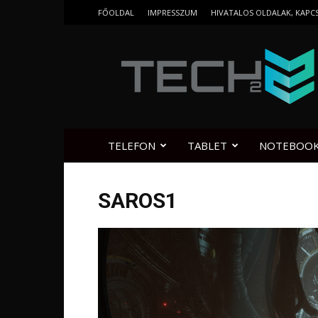
FŐOLDAL
IMPRESSZUM
HIVATALOS OLDALAK, KAPC
Tech2.hu
TELEFON
TABLET
NOTEBOO
SAROS1