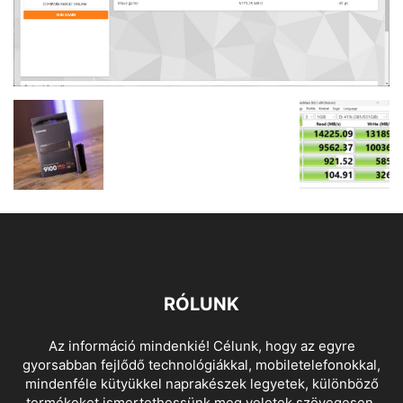
RÓLUNK
Az információ mindenkié! Célunk, hogy az egyre
gyorsabban fejlődő technológiákkal, mobiletelefonokkal,
mindenféle kütyükkel naprakészek legyetek, különböző
termékeket ismertethessünk meg veletek szövegesen,