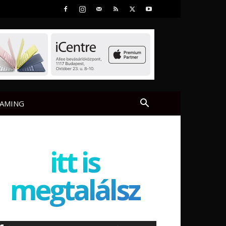
AMING
itt is
megtalálsz