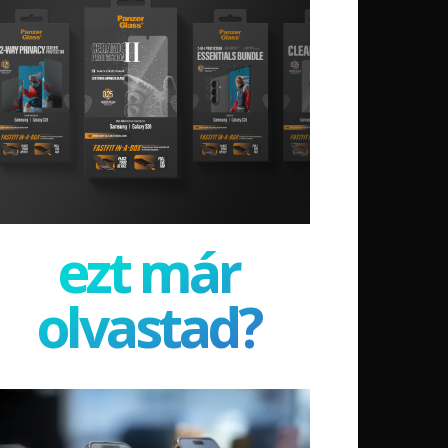
ezt már
olvastad?