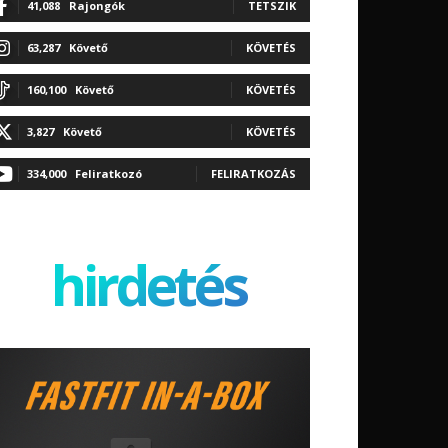
41,088
Rajongók
TETSZIK
63,287
Követő
KÖVETÉS
160,100
Követő
KÖVETÉS
3,827
Követő
KÖVETÉS
334,000
Feliratkozó
FELIRATKOZÁS
hirdetés