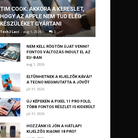
TIM COOK: AKKORA A KERESLET,
HOGY AZ APPLE NEM TUD ELÉG
KÉSZÜLÉKET GYÁRTANI
Tech2 Laci
-
aug 1, 2026
0
NEM KELL RÖGTÖN ÚJAT VENNI?
FONTOS VÁLTOZÁS INDULT EL AZ
EU-BAN
aug 1, 2026
ELTŰNHETNEK A KIJELZŐK KÁVÁI?
A TECNO MEGMUTATTA A JÖVŐT
júl 31, 2026
ÚJ KÉPEKEN A PIXEL 11 PRO FOLD,
TÖBB FONTOS RÉSZLET IS KIDERÜLT
júl 31, 2026
HOZZÁNK IS JÖN A HÁTLAPI
KIJELZŐS XIAOMI 18 PRO?