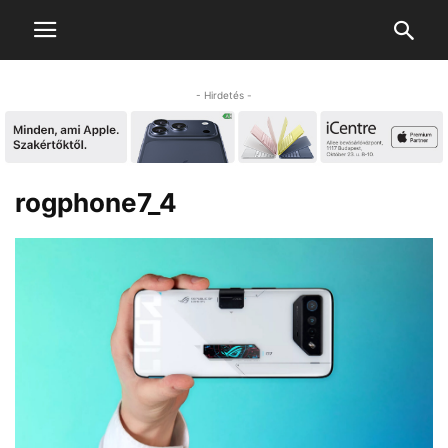
- Hirdetés -
rogphone7_4