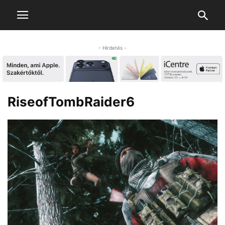
- Hirdetés -
RiseofTombRaider6