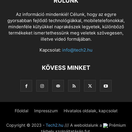
RÓLUNK
Az információ mindenkié! Célunk, hogy az egyre
gyorsabban fejlődő technológiákkal, mobiletelefonokkal,
mindenféle kütyükkel naprakészek legyetek, különböző
termékeket ismertethessünk meg veletek szövegesen,
illetve videó formájában.
Kapcsolat:
info@tech2.hu
KÖVESS MINKET
Főoldal
Impresszum
Hivatalos oldalak, kapcsolat
Copyright © 2023 -
Tech2.hu
/// A weboldalunk a
Prémium
tárhely szolgáltatásán fut.