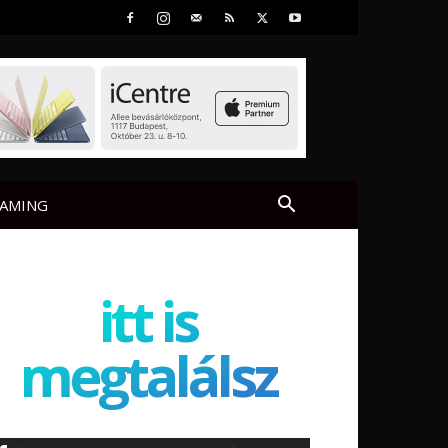
AMING
itt is
megtalálsz