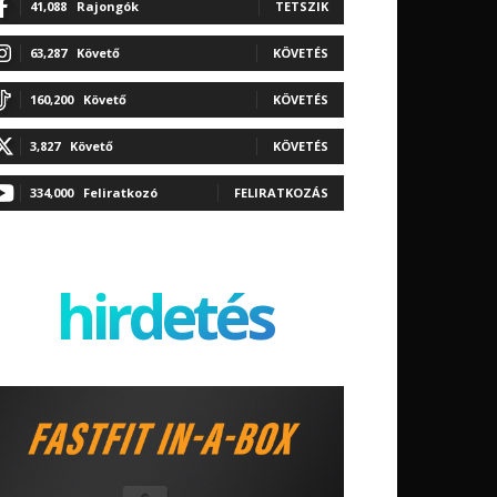
41,088
Rajongók
TETSZIK
63,287
Követő
KÖVETÉS
160,200
Követő
KÖVETÉS
3,827
Követő
KÖVETÉS
334,000
Feliratkozó
FELIRATKOZÁS
hirdetés