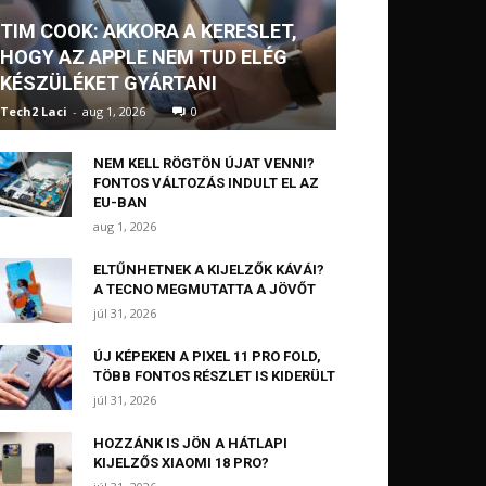
TIM COOK: AKKORA A KERESLET,
HOGY AZ APPLE NEM TUD ELÉG
KÉSZÜLÉKET GYÁRTANI
Tech2 Laci
-
aug 1, 2026
0
NEM KELL RÖGTÖN ÚJAT VENNI?
FONTOS VÁLTOZÁS INDULT EL AZ
EU-BAN
aug 1, 2026
ELTŰNHETNEK A KIJELZŐK KÁVÁI?
A TECNO MEGMUTATTA A JÖVŐT
júl 31, 2026
ÚJ KÉPEKEN A PIXEL 11 PRO FOLD,
TÖBB FONTOS RÉSZLET IS KIDERÜLT
júl 31, 2026
HOZZÁNK IS JÖN A HÁTLAPI
KIJELZŐS XIAOMI 18 PRO?