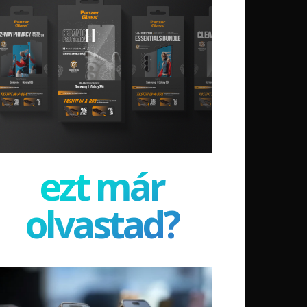
ezt már
olvastad?