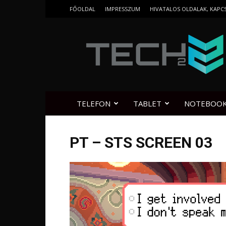
FŐOLDAL
IMPRESSZUM
HIVATALOS OLDALAK, KAPC
Tech2.hu
TELEFON
TABLET
NOTEBOO
PT – STS SCREEN 03