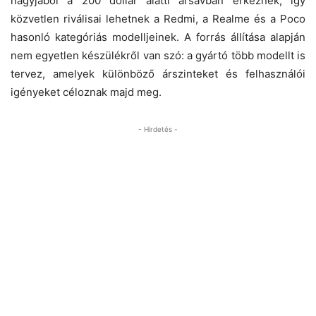
nagyjából a 200 dollár alatti ársávban érkeznek, így
közvetlen riválisai lehetnek a Redmi, a Realme és a Poco
hasonló kategóriás modelljeinek. A forrás állítása alapján
nem egyetlen készülékről van szó: a gyártó több modellt is
tervez, amelyek különböző árszinteket és felhasználói
igényeket céloznak majd meg.
- Hirdetés -