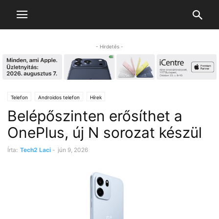
- Hirdetés -
Telefon
Androidos telefon
Hírek
Belépőszinten erősíthet a
OnePlus, új N sorozat készül
Írta:
Tech2 Laci
-
jún 9, 2026