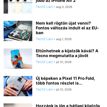
jobb az iPhone Air 2
Tech2 Laci
-
aug 3, 2026
Nem kell rögtön újat venni?
Fontos változás indult el az EU-
ban
Tech2 Laci
-
aug 1, 2026
Eltűnhetnek a kijelzők kávái? A
Tecno megmutatta a jövőt
Tech2 Laci
-
júl 31, 2026
Új képeken a Pixel 11 Pro Fold,
több fontos részlet is...
Tech2 Laci
-
júl 31, 2026
Hozzánk is jön a hátlapi kijelzős