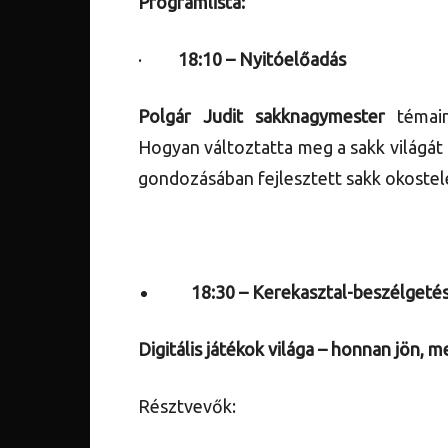
Programlista:
·
18:10 – Nyitóelőadás
Polgár Judit sakknagymester
témain
Hogyan változtatta meg a sakk világát a
gondozásában fejlesztett sakk okostel
18:30 – Kerekasztal-beszélgeté
Digitális játékok világa – honnan jön, m
Résztvevők: