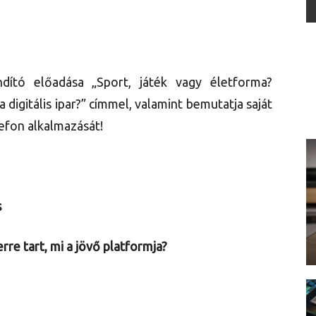
dító előadása „Sport, játék vagy életforma?
 digitális ipar?” címmel, valamint bemutatja saját
efon alkalmazását!
s
erre tart, mi a jövő platformja?