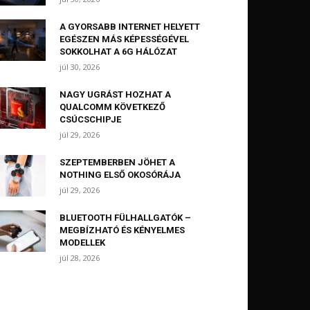
A GYORSABB INTERNET HELYETT
EGÉSZEN MÁS KÉPESSÉGÉVEL
SOKKOLHAT A 6G HÁLÓZAT
júl 30, 2026
NAGY UGRÁST HOZHAT A
QUALCOMM KÖVETKEZŐ
CSÚCSCHIPJE
júl 29, 2026
SZEPTEMBERBEN JÖHET A
NOTHING ELSŐ OKOSÓRÁJA
júl 29, 2026
BLUETOOTH FÜLHALLGATÓK –
MEGBÍZHATÓ ÉS KÉNYELMES
MODELLEK
júl 28, 2026