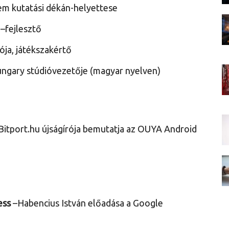
m kutatási dékán-helyettese
fejlesztő
ja, játékszakértő
gary stúdióvezetője (magyar nyelven)
 Bitport.hu újságírója bemutatja az OUYA Android
ess
–Habencius István előadása a Google