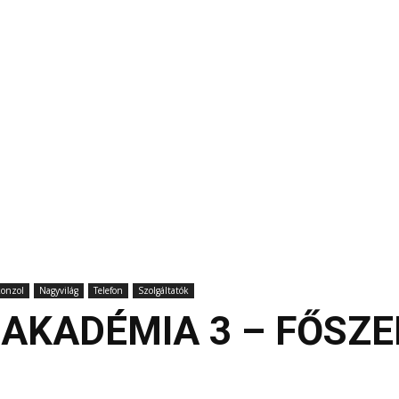
konzol
Nagyvilág
Telefon
Szolgáltatók
AKADÉMIA 3 – FŐSZE