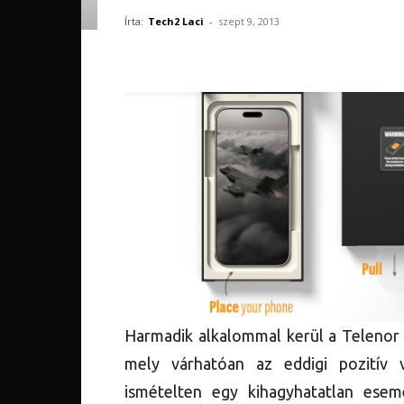
Írta:
Tech2 Laci
-
szept 9, 2013
Harmadik alkalommal kerül a Telenor
mely várhatóan az eddigi pozitív v
ismételten egy kihagyhatatlan es