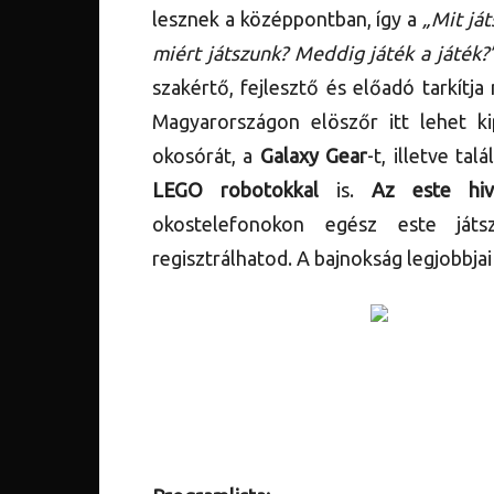
lesznek a középpontban, így a
„Mit ját
miért játszunk? Meddig játék a játék?
szakértő, fejlesztő és előadó tarkít
Magyarországon elöszőr itt lehet k
okosórát, a
Galaxy Gear
-t, illetve ta
LEGO robotokkal
is.
Az este hivat
okostelefonokon egész este játs
regisztrálhatod. A bajnokság legjobbj