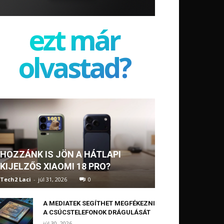
ezt már
olvastad?
HOZZÁNK IS JÖN A HÁTLAPI
KIJELZŐS XIAOMI 18 PRO?
Tech2 Laci
-
júl 31, 2026
0
A MEDIATEK SEGÍTHET MEGFÉKEZNI
A CSÚCSTELEFONOK DRÁGULÁSÁT
júl 30, 2026