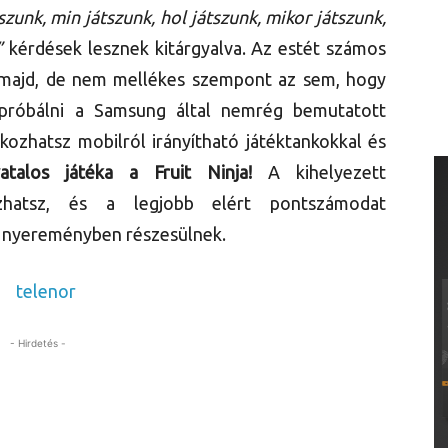
szunk, min játszunk, hol játszunk, mikor játszunk,
”
kérdések lesznek kitárgyalva. Az estét számos
ja majd, de nem mellékes szempont az sem, hogy
ipróbálni a Samsung által nemrég bemutatott
lálkozhatsz mobilról irányítható játéktankokkal és
alos játéka a Fruit Ninja!
A kihelyezett
zhatsz, és a legjobb elért pontszámodat
ai nyereményben részesülnek.
- Hirdetés -