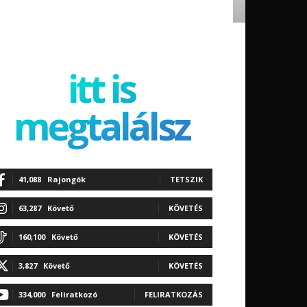
itt is
megtalálsz
41,088
Rajongók
TETSZIK
63,287
Követő
KÖVETÉS
160,100
Követő
KÖVETÉS
3,827
Követő
KÖVETÉS
334,000
Feliratkozó
FELIRATKOZÁS