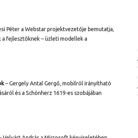
si Péter a Webstar projektvezetője bemutatja,
 a fejlesztőknek – üzleti modellek a
ok
– Gergely Antal Gergő, mobilról irányítható
ásáról és a Schönherz 1619-es szobájában
– Velvárt András a Microsoft képviseletében