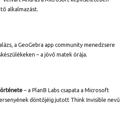
tő alkalmazást.
alázs, a GeoGebra app community menedzsere
készülékeken – a jövő matek órája.
története
– a PlanB Labs csapata a Microsoft
ersenyének döntőjéig jutott Think Invisible nevű