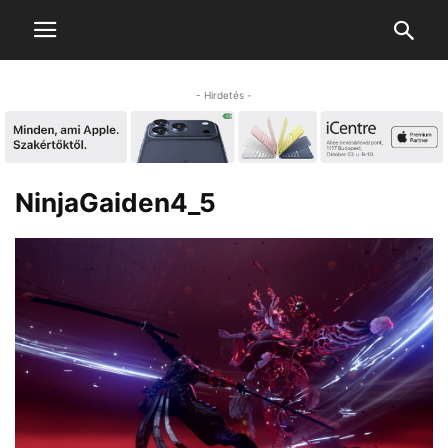
- Hirdetés -
NinjaGaiden4_5