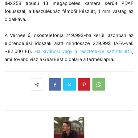
IMX258 típusú 13 megapixeles kamera került PDAF
fókusszal, a készülékház fémből készült, 1 mm vastag az
oldalkáva.
A Vernee új okostelefonja 249.99$-ba kerül, azonban az
előrendelési időszak alatt mindössze 229.99$ (ÁFA-val:
~82.000 Ft).
Ha kíváncsi vagy a részletekre kattints IDE
,
ami tovább visz a GearBest oldalára a terméklapra.