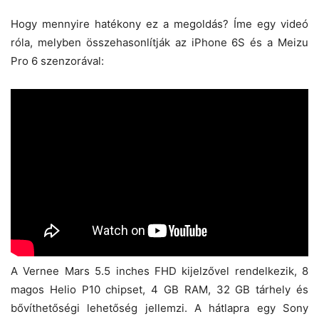
Hogy mennyire hatékony ez a megoldás? Íme egy videó
róla, melyben összehasonlítják az iPhone 6S és a Meizu
Pro 6 szenzorával:
A Vernee Mars 5.5 inches FHD kijelzővel rendelkezik, 8
magos Helio P10 chipset, 4 GB RAM, 32 GB tárhely és
bővíthetőségi lehetőség jellemzi. A hátlapra egy Sony