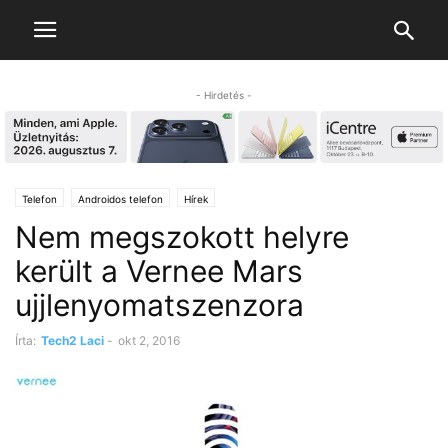
- Hirdetés -
Telefon
Androidos telefon
Hírek
Nem megszokott helyre
került a Vernee Mars
ujjlenyomatszenzora
Írta:
Tech2 Laci
-
okt 2, 2016