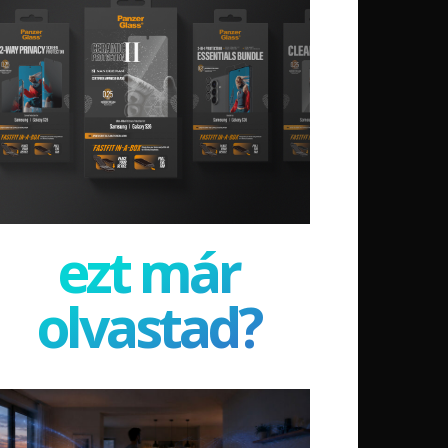
ezt már
olvastad?