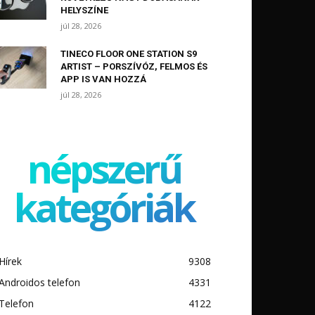
HELYSZÍNE
júl 28, 2026
TINECO FLOOR ONE STATION S9
ARTIST – PORSZÍVÓZ, FELMOS ÉS
APP IS VAN HOZZÁ
júl 28, 2026
népszerű
kategóriák
Hírek
9308
Androidos telefon
4331
Telefon
4122