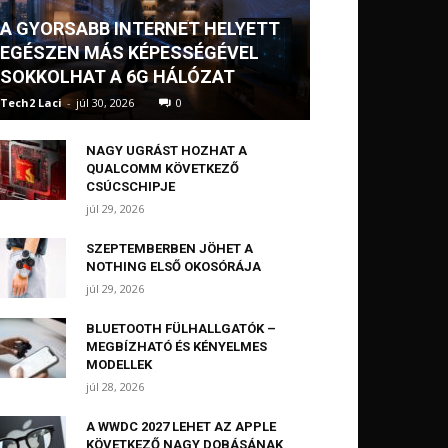
A GYORSABB INTERNET HELYETT
EGÉSZEN MÁS KÉPESSÉGÉVEL
SOKKOLHAT A 6G HÁLÓZAT
Tech2 Laci
-
júl 30, 2026
0
NAGY UGRÁST HOZHAT A
QUALCOMM KÖVETKEZŐ
CSÚCSCHIPJE
júl 29, 2026
SZEPTEMBERBEN JÖHET A
NOTHING ELSŐ OKOSÓRÁJA
júl 29, 2026
BLUETOOTH FÜLHALLGATÓK –
MEGBÍZHATÓ ÉS KÉNYELMES
MODELLEK
júl 28, 2026
A WWDC 2027 LEHET AZ APPLE
KÖVETKEZŐ NAGY DOBÁSÁNAK