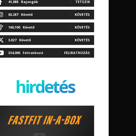
41,088
Rajongók
TETSZIK
63,287
Követő
KÖVETÉS
160,100
Követő
KÖVETÉS
3,827
Követő
KÖVETÉS
334,000
Feliratkozó
FELIRATKOZÁS
hirdetés