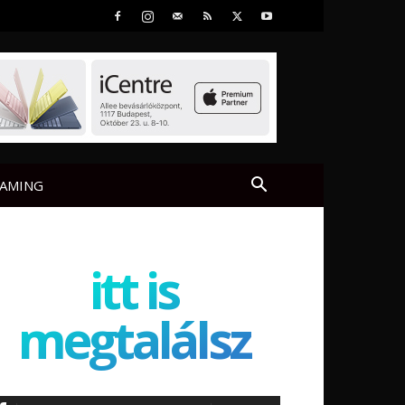
AMING
itt is
megtalálsz