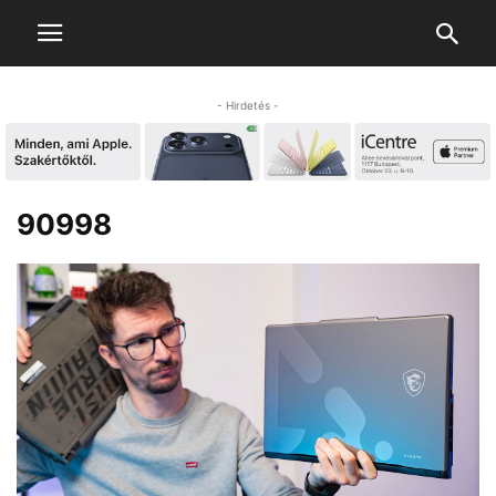
- Hirdetés -
90998