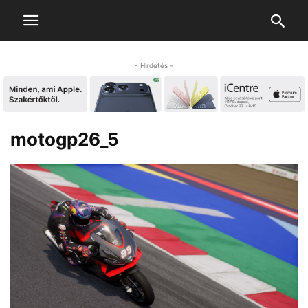
- Hirdetés -
motogp26_5