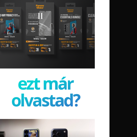
ezt már
olvastad?