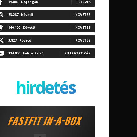
41,088
Rajongók
TETSZIK
63,287
Követő
KÖVETÉS
160,100
Követő
KÖVETÉS
3,827
Követő
KÖVETÉS
334,000
Feliratkozó
FELIRATKOZÁS
hirdetés