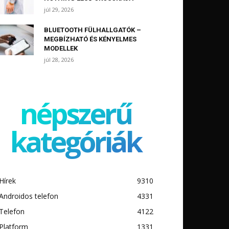
júl 29, 2026
BLUETOOTH FÜLHALLGATÓK –
MEGBÍZHATÓ ÉS KÉNYELMES
MODELLEK
júl 28, 2026
népszerű
kategóriák
Hírek
9310
Androidos telefon
4331
Telefon
4122
Platform
1331