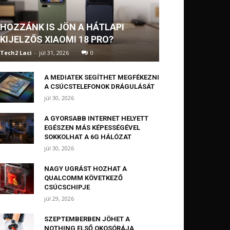
HOZZÁNK IS JÖN A HÁTLAPI
KIJELZŐS XIAOMI 18 PRO?
Tech2 Laci
-
júl 31, 2026
0
A MEDIATEK SEGÍTHET MEGFÉKEZNI
A CSÚCSTELEFONOK DRÁGULÁSÁT
júl 30, 2026
A GYORSABB INTERNET HELYETT
EGÉSZEN MÁS KÉPESSÉGÉVEL
SOKKOLHAT A 6G HÁLÓZAT
júl 30, 2026
NAGY UGRÁST HOZHAT A
QUALCOMM KÖVETKEZŐ
CSÚCSCHIPJE
júl 29, 2026
SZEPTEMBERBEN JÖHET A
NOTHING ELSŐ OKOSÓRÁJA