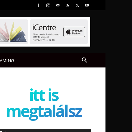
AMING
itt is
megtalálsz