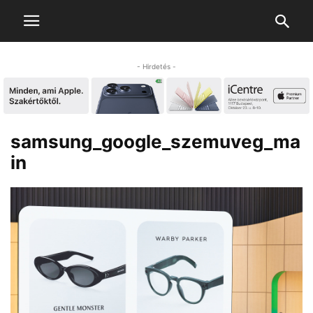
- Hirdetés -
samsung_google_szemuveg_ma
in