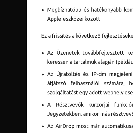
Megbízhatóbb és hatékonyabb komm
Apple-eszközei között
Ez a frissítés a következő fejlesztéseke
Az Üzenetek továbbfejlesztett ke
keressen a tartalmuk alapján (példá
Az Újratöltés és IP-cím megjelení
átjátszó felhasználói számára, 
szolgáltatást egy adott webhely es
A Résztvevők kurzorjai funkci
Jegyzetekben, amikor más résztvevők
Az AirDrop most már automatikusan