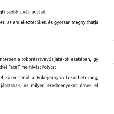
frissebb alvási adatait
eti az emlékeztetőket, és gyorsan megnyithatja
terben a többrésztvevős játékok esetében, így
kkel FaceTime-hívást folytat
l közvetlenül a Főképernyőn tekintheti meg,
 játszanak, és milyen eredményeket érnek el