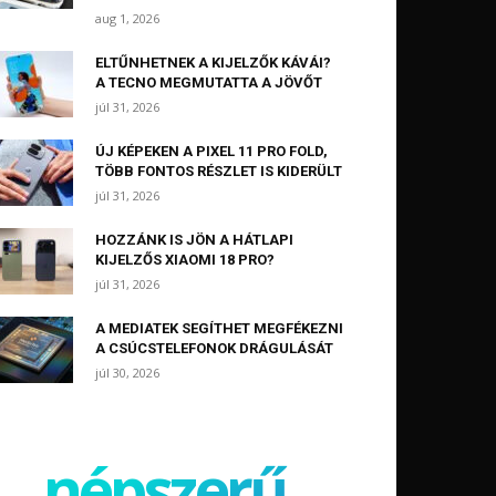
aug 1, 2026
ELTŰNHETNEK A KIJELZŐK KÁVÁI?
A TECNO MEGMUTATTA A JÖVŐT
júl 31, 2026
ÚJ KÉPEKEN A PIXEL 11 PRO FOLD,
TÖBB FONTOS RÉSZLET IS KIDERÜLT
júl 31, 2026
HOZZÁNK IS JÖN A HÁTLAPI
KIJELZŐS XIAOMI 18 PRO?
júl 31, 2026
A MEDIATEK SEGÍTHET MEGFÉKEZNI
A CSÚCSTELEFONOK DRÁGULÁSÁT
júl 30, 2026
népszerű