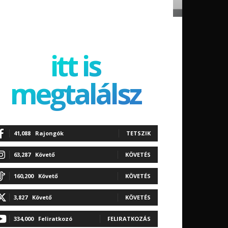
itt is
megtalálsz
41,088
Rajongók
TETSZIK
63,287
Követő
KÖVETÉS
160,200
Követő
KÖVETÉS
3,827
Követő
KÖVETÉS
334,000
Feliratkozó
FELIRATKOZÁS