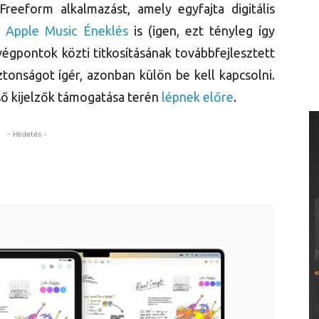
Freeform alkalmazást, amely egyfajta digitális
z
Apple Music Éneklés
is (igen, ezt tényleg így
d végpontok közti titkosításának továbbfejlesztett
ztonságot ígér, azonban külön be kell kapcsolni.
ső kijelzők támogatása terén
lépnek előre
.
- Hirdetés -