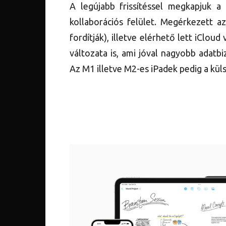
A legújabb frissítéssel megkapjuk a 
kollaborációs felület. Megérkezett a
fordítják), illetve elérhető lett iClou
változata is, ami jóval nagyobb adatbi
Az M1 illetve M2-es iPadek pedig a kül