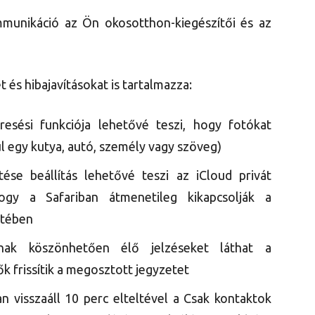
unikáció az Ön okosotthon-kiegészítői és az
t és hibajavításokat is tartalmazza:
resési funkciója lehetővé teszi, hogy fotókat
ul egy kutya, autó, személy vagy szöveg)
tése beállítás lehetővé teszi az iCloud privát
hogy a Safariban átmenetileg kikapcsolják a
etében
ónak köszönhetően élő jelzéseket láthat a
 frissítik a megosztott jegyzetet
 visszaáll 10 perc elteltével a Csak kontaktok