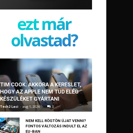
ezt már
olvastad?
TIM COOK: AKKORA A KERESLET,
HOGY AZ APPLE NEM TUD ELÉG
KÉSZÜLÉKET GYÁRTANI
Tech2 Laci
-
aug 1, 2026
0
NEM KELL RÖGTÖN ÚJAT VENNI?
FONTOS VÁLTOZÁS INDULT EL AZ
EU-BAN