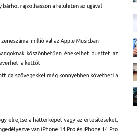
 bárhol rajzolhasson a felületen az ujjával
zeneszámai millióival az Apple Musicban
khangoknak köszönhetően énekelhet duettet az
everheti a kettőt
tott dalszövegekkel még könnyebben követheti a
ogy elrejtse a háttérképet vagy az értesítéseket,
engedélyezve van iPhone 14 Pro és iPhone 14 Pro