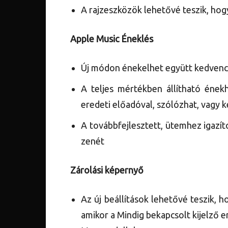
A rajzeszközök lehetővé teszik, hogy
Apple Music Éneklés
Új módon énekelhet együtt kedvenc 
A teljes mértékben állítható éne
eredeti előadóval, szólózhat, vagy k
A továbbfejlesztett, ütemhez igazí
zenét
Zárolási képernyő
Az új beállítások lehetővé teszik, h
amikor a Mindig bekapcsolt kijelző 