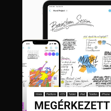
Hírek
Platform
iOS
Tablet
iPad
Telefon
iPhone
MEGÉRKEZETT A