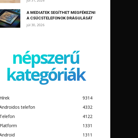
júl 31, 2026
A MEDIATEK SEGÍTHET MEGFÉKEZNI
A CSÚCSTELEFONOK DRÁGULÁSÁT
júl 30, 2026
népszerű
kategóriák
Hírek
9314
Androidos telefon
4332
Telefon
4122
Platform
1331
Android
1311