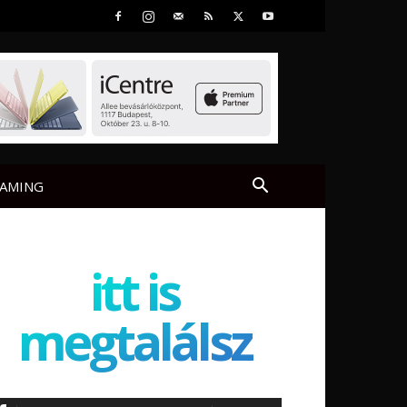
AMING
itt is
megtalálsz