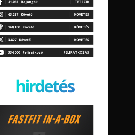
41,088
Rajongók
TETSZIK
63,287
Követő
KÖVETÉS
160,100
Követő
KÖVETÉS
3,827
Követő
KÖVETÉS
334,000
Feliratkozó
FELIRATKOZÁS
hirdetés