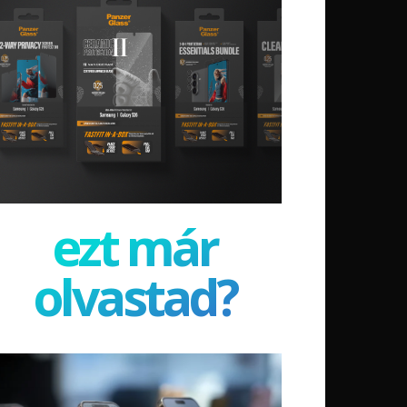
ezt már
olvastad?