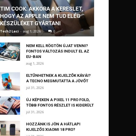
TIM COOK: AKKORA A KERESLET,
HOGY AZ APPLE NEM TUD ELÉG
KÉSZÜLÉKET GYÁRTANI
Tech2 Laci
-
aug 1, 2026
0
NEM KELL RÖGTÖN ÚJAT VENNI?
FONTOS VÁLTOZÁS INDULT EL AZ
EU-BAN
aug 1, 2026
ELTŰNHETNEK A KIJELZŐK KÁVÁI?
A TECNO MEGMUTATTA A JÖVŐT
júl 31, 2026
ÚJ KÉPEKEN A PIXEL 11 PRO FOLD,
TÖBB FONTOS RÉSZLET IS KIDERÜLT
júl 31, 2026
HOZZÁNK IS JÖN A HÁTLAPI
KIJELZŐS XIAOMI 18 PRO?