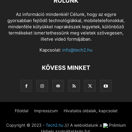
RÓLUNK
Az információ mindenkié! Célunk, hogy az egyre
gyorsabban fejlődő technológiákkal, mobiletelefonokkal,
mindenféle kütyükkel naprakészek legyetek, különböző
termékeket ismertethessünk meg veletek szövegesen,
illetve videó formájában.
Kapcsolat:
info@tech2.hu
KÖVESS MINKET
Főoldal
Impresszum
Hivatalos oldalak, kapcsolat
Copyright © 2023 -
Tech2.hu
/// A weboldalunk a
Prémium
tárhely szolgáltatásán fut.