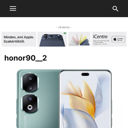
- Hirdetés -
honor90__2