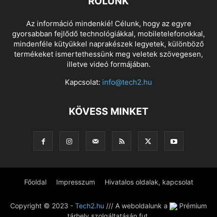
RÓLUNK
Az információ mindenkié! Célunk, hogy az egyre
gyorsabban fejlődő technológiákkal, mobiletelefonokkal,
mindenféle kütyükkel naprakészek legyetek, különböző
termékeket ismertethessünk meg veletek szövegesen,
illetve videó formájában.
Kapcsolat:
info@tech2.hu
KÖVESS MINKET
Főoldal
Impresszum
Hivatalos oldalak, kapcsolat
Copyright © 2023 -
Tech2.hu
/// A weboldalunk a
Prémium
tárhely szolgáltatásán fut.