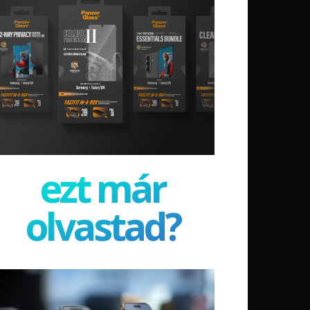
ezt már
olvastad?