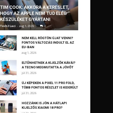
TIM COOK: AKKORA A KERESLET,
HOGY AZ APPLE NEM TUD ELÉG
KÉSZÜLÉKET GYÁRTANI
Tech2 Laci
-
aug 1, 2026
0
NEM KELL RÖGTÖN ÚJAT VENNI?
FONTOS VÁLTOZÁS INDULT EL AZ
EU-BAN
aug 1, 2026
ELTŰNHETNEK A KIJELZŐK KÁVÁI?
A TECNO MEGMUTATTA A JÖVŐT
júl 31, 2026
ÚJ KÉPEKEN A PIXEL 11 PRO FOLD,
TÖBB FONTOS RÉSZLET IS KIDERÜLT
júl 31, 2026
HOZZÁNK IS JÖN A HÁTLAPI
KIJELZŐS XIAOMI 18 PRO?