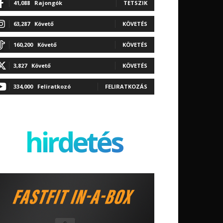
41,088
Rajongók
TETSZIK
63,287
Követő
KÖVETÉS
160,200
Követő
KÖVETÉS
3,827
Követő
KÖVETÉS
334,000
Feliratkozó
FELIRATKOZÁS
hirdetés