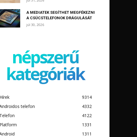
júl 31, 2026
A MEDIATEK SEGÍTHET MEGFÉKEZNI
A CSÚCSTELEFONOK DRÁGULÁSÁT
júl 30, 2026
népszerű
kategóriák
Hírek
9314
Androidos telefon
4332
Telefon
4122
Platform
1331
Android
1311