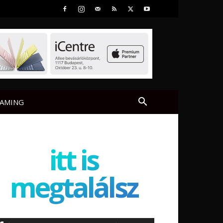
AMING
itt is
megtalálsz