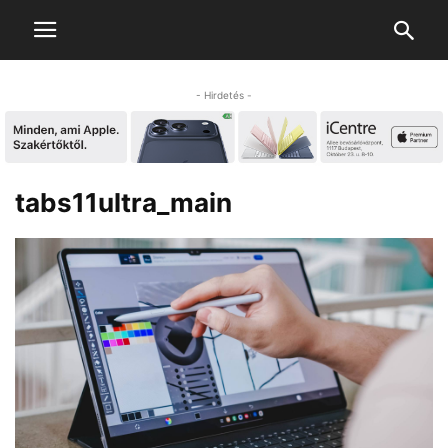
- Hirdetés -
tabs11ultra_main