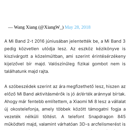
— Wang Xiang (@XiangW_)
May 28, 2018
A Mi Band 2-t 2016 júniusában jelentették be, a Mi Band 3
pedig közvetlen utódja lesz. Az eszköz kézikönyve is
kiszivárgott a közelmúltban, ami szerint érintésérzékeny
kijelzővel bír majd. Valószínűleg fizikai gombot nem is
találhatunk majd rajta.
A szóbeszédek szerint az ára megfizethető lesz, hiszen az
előző Mi Band aktivitásmérők is jó ár/érték aránnyal bírtak.
Ahogy már fentebb említettem, a Xiaomi Mi 8 lesz a vállalat
új okostelefonja, amely többek között támogatni fogja a
vezeték nélküli töltést. A telefont Snapdragon 845
működteti majd, valamint várhatóan 3D-s arcfelismerést is