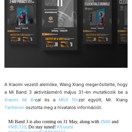
A Xiaomi vezető alelnöke, Wang Xiang megerősítette, hogy
a Mi Band 3 aktivitásmérő május 31-én mutatkozik be a
Xiaomi Mi 8
-cal és a
MIUI 10
-zel együtt. Mr. Xiang
Twitteren
osztotta meg a hivatalos információt.
Mi Band 3 is also coming on 31 May, along with
#Mi8
and
#MIUI10
. Do stay tuned!
#Xiaomi