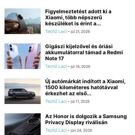
Figyelmeztetést adott ki a
Xiaomi, több népszerű
készüléket is érint a...
Tech2 Laci
-
júl 21, 2026
Gigászi kijelzővel és óriási
akkumulátorral támad a Redmi
Note 17
Tech2 Laci
-
júl 16, 2026
Új autómárkát indított a Xiaomi,
1500 kilométeres hatótávval
érkezhet az első...
Tech2 Laci
-
júl 11, 2026
Az Honor is dolgozik a Samsung
Privacy Display riválisán
Tech2 Laci
-
jún 24, 2026