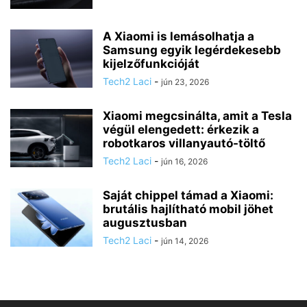
A Xiaomi is lemásolhatja a
Samsung egyik legérdekesebb
kijelzőfunkcióját
Tech2 Laci
-
jún 23, 2026
Xiaomi megcsinálta, amit a Tesla
végül elengedett: érkezik a
robotkaros villanyautó-töltő
Tech2 Laci
-
jún 16, 2026
Saját chippel támad a Xiaomi:
brutális hajlítható mobil jöhet
augusztusban
Tech2 Laci
-
jún 14, 2026