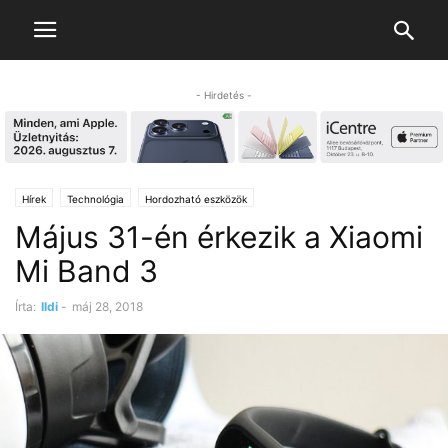
- Hirdetés -
Hírek
Technológia
Hordozható eszközök
Május 31-én érkezik a Xiaomi
Mi Band 3
Írta:
Ildi
-
máj 28, 2018