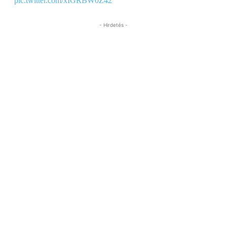
pic.twitter.com/xIGRBW0Z42
- Hirdetés -