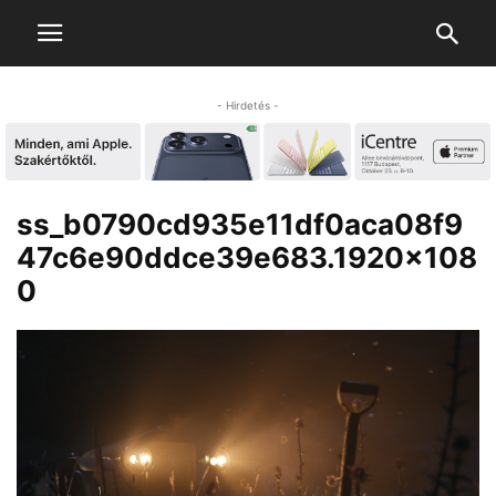
- Hirdetés -
ss_b0790cd935e11df0aca08f9
47c6e90ddce39e683.1920×108
0