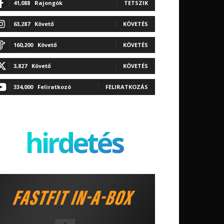
41,088
Rajongók
TETSZIK
63,287
Követő
KÖVETÉS
160,200
Követő
KÖVETÉS
3,827
Követő
KÖVETÉS
334,000
Feliratkozó
FELIRATKOZÁS
hirdetés