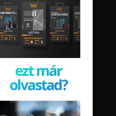
ezt már
olvastad?