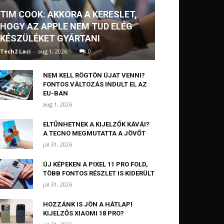
TIM COOK: AKKORA A KERESLET,
HOGY AZ APPLE NEM TUD ELÉG
KÉSZÜLÉKET GYÁRTANI
Tech2 Laci
-
aug 1, 2026
0
NEM KELL RÖGTÖN ÚJAT VENNI?
FONTOS VÁLTOZÁS INDULT EL AZ
EU-BAN
aug 1, 2026
ELTŰNHETNEK A KIJELZŐK KÁVÁI?
A TECNO MEGMUTATTA A JÖVŐT
júl 31, 2026
ÚJ KÉPEKEN A PIXEL 11 PRO FOLD,
TÖBB FONTOS RÉSZLET IS KIDERÜLT
júl 31, 2026
HOZZÁNK IS JÖN A HÁTLAPI
KIJELZŐS XIAOMI 18 PRO?