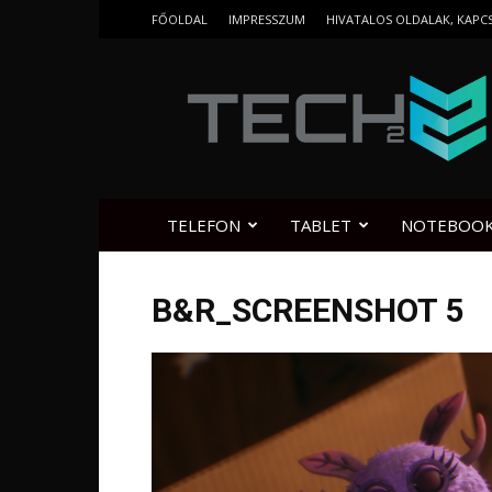
FŐOLDAL
IMPRESSZUM
HIVATALOS OLDALAK, KAPC
Tech2.hu
TELEFON
TABLET
NOTEBOO
B&R_SCREENSHOT 5