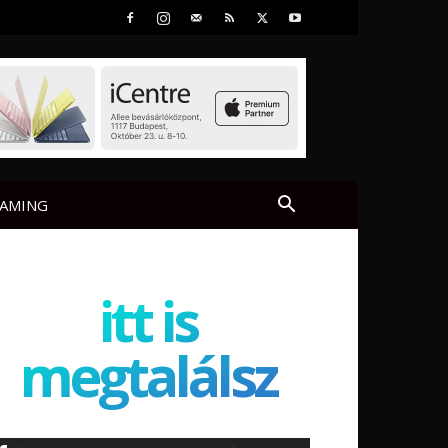
AMING
itt is
megtalálsz