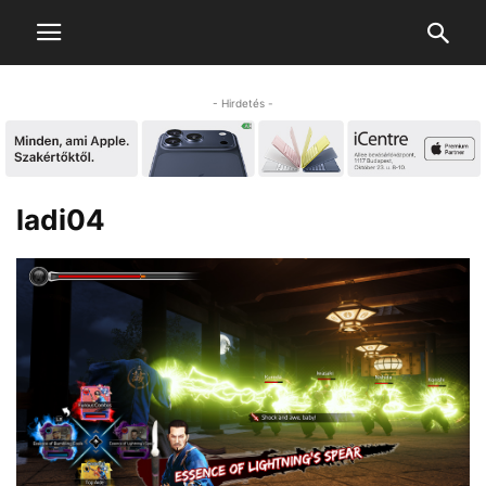
- Hirdetés -
ladi04