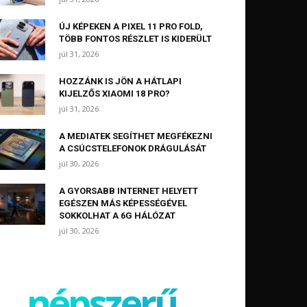
ÚJ KÉPEKEN A PIXEL 11 PRO FOLD,
TÖBB FONTOS RÉSZLET IS KIDERÜLT
júl 31, 2026
HOZZÁNK IS JÖN A HÁTLAPI
KIJELZŐS XIAOMI 18 PRO?
júl 31, 2026
A MEDIATEK SEGÍTHET MEGFÉKEZNI
A CSÚCSTELEFONOK DRÁGULÁSÁT
júl 30, 2026
A GYORSABB INTERNET HELYETT
EGÉSZEN MÁS KÉPESSÉGÉVEL
SOKKOLHAT A 6G HÁLÓZAT
júl 30, 2026
népszerű