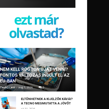
ezt már
olvastad?
NEM KELL RÖGTÖN ÚJAT VENNI?
FONTOS VÁLTOZÁS INDULT EL AZ
EU-BAN
Tech2 Laci
-
aug 1, 2026
0
ELTŰNHETNEK A KIJELZŐK KÁVÁI?
A TECNO MEGMUTATTA A JÖVŐT
júl 31, 2026