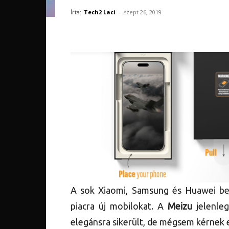
Írta:
Tech2 Laci
-
szept 26, 2019
A sok Xiaomi, Samsung és Huawei bej
piacra új mobilokat. A
Meizu
jelenleg
elegánsra sikerült, de mégsem kérnek e