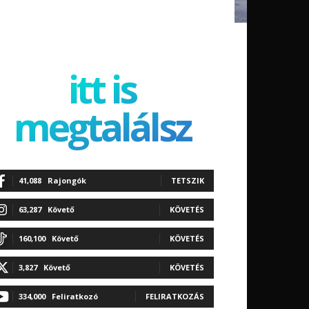
itt is
megtalálsz
41,088
Rajongók
TETSZIK
63,287
Követő
KÖVETÉS
160,100
Követő
KÖVETÉS
3,827
Követő
KÖVETÉS
334,000
Feliratkozó
FELIRATKOZÁS