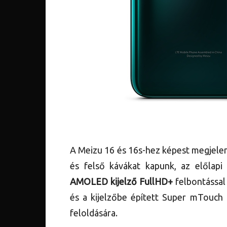
A Meizu 16 és 16s-hez képest megjele
és felső kávákat kapunk, az előlap
AMOLED kijelző FullHD+
felbontással
és a kijelzőbe épített Super mTouch 
feloldására.