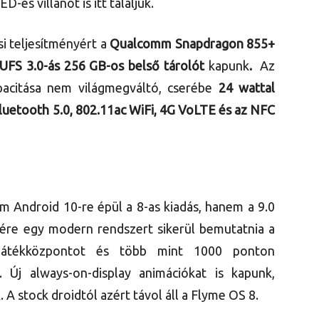
es villanót is itt találjuk.
si teljesítményért a
Qualcomm Snapdragon 855+
UFS 3.0-ás 256 GB-os belső tárolót
kapunk
.
Az
acitása nem világmegváltó, cserébe
24 wattal
luetooth 5.0, 802.11ac WiFi, 4G VoLTE és az NFC
em Android 10-re épül a 8-as kiadás, hanem a 9.0
nére egy modern rendszert sikerül bemutatnia a
játékközpontot és több mint 1000 ponton
 Új always-on-display animációkat is kapunk,
k. A stock droidtól azért távol áll a Flyme OS 8.