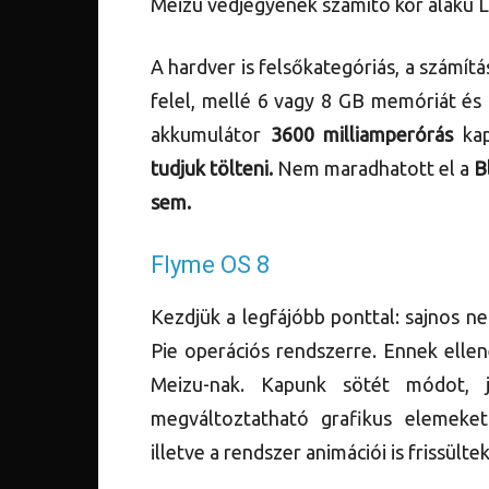
Meizu védjegyének számító kör alakú LED-
A hardver is felsőkategóriás, a számítá
felel, mellé 6 vagy 8 GB memóriát és
akkumulátor
3600 milliamperórás
kap
tudjuk tölteni.
Nem maradhatott el a
B
sem.
Flyme OS 8
Kezdjük a legfájóbb ponttal: sajnos n
Pie operációs rendszerre. Ennek elle
Meizu-nak. Kapunk sötét módot, 
megváltoztatható grafikus elemeket.
illetve a rendszer animációi is frissülte