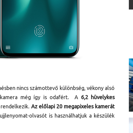
nésben nincs számottevő különbség, vékony alsó
i kamera még így is odafért. A
6,2 hüvelykes
 rendelkezik.
Az előlapi 20 megapixeles kamerát
ujjlenyomat-olvasót is használhatjuk a készülék