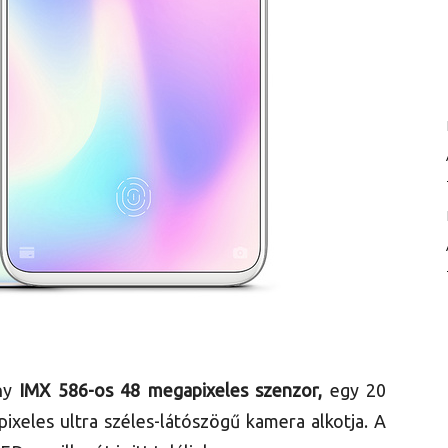
ony
IMX 586-os 48 megapixeles szenzor,
egy 20
ixeles ultra széles-látószögű kamera alkotja. A