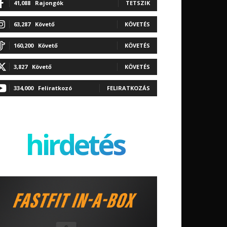
41,088
Rajongók
TETSZIK
63,287
Követő
KÖVETÉS
160,200
Követő
KÖVETÉS
3,827
Követő
KÖVETÉS
334,000
Feliratkozó
FELIRATKOZÁS
hirdetés