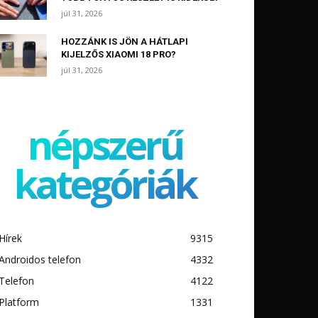
júl 31, 2026
HOZZÁNK IS JÖN A HÁTLAPI
KIJELZŐS XIAOMI 18 PRO?
júl 31, 2026
népszerű
kategóriák
Hírek
9315
Androidos telefon
4332
Telefon
4122
Platform
1331