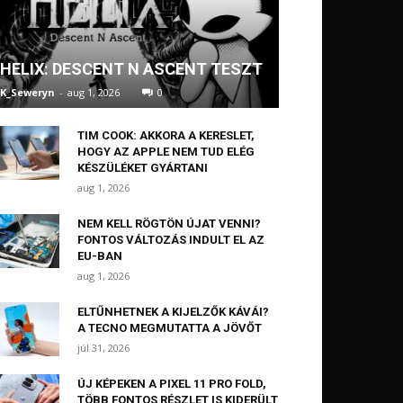
HELIX: DESCENT N ASCENT TESZT
K_Seweryn
-
aug 1, 2026
0
TIM COOK: AKKORA A KERESLET,
HOGY AZ APPLE NEM TUD ELÉG
KÉSZÜLÉKET GYÁRTANI
aug 1, 2026
NEM KELL RÖGTÖN ÚJAT VENNI?
FONTOS VÁLTOZÁS INDULT EL AZ
EU-BAN
aug 1, 2026
ELTŰNHETNEK A KIJELZŐK KÁVÁI?
A TECNO MEGMUTATTA A JÖVŐT
júl 31, 2026
ÚJ KÉPEKEN A PIXEL 11 PRO FOLD,
TÖBB FONTOS RÉSZLET IS KIDERÜLT