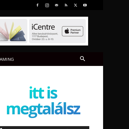
AMING
itt is
megtalálsz