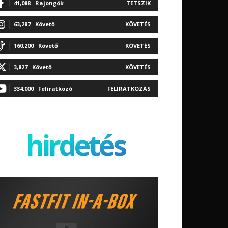
41,088
Rajongók
TETSZIK
63,287
Követő
KÖVETÉS
160,200
Követő
KÖVETÉS
3,827
Követő
KÖVETÉS
334,000
Feliratkozó
FELIRATKOZÁS
hirdetés