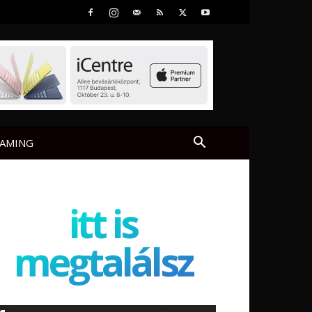
AMING
itt is
megtalálsz