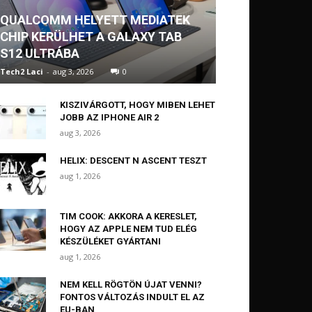
QUALCOMM HELYETT MEDIATEK
CHIP KERÜLHET A GALAXY TAB
S12 ULTRÁBA
Tech2 Laci
-
aug 3, 2026
0
KISZIVÁRGOTT, HOGY MIBEN LEHET
JOBB AZ IPHONE AIR 2
aug 3, 2026
HELIX: DESCENT N ASCENT TESZT
aug 1, 2026
TIM COOK: AKKORA A KERESLET,
HOGY AZ APPLE NEM TUD ELÉG
KÉSZÜLÉKET GYÁRTANI
aug 1, 2026
NEM KELL RÖGTÖN ÚJAT VENNI?
FONTOS VÁLTOZÁS INDULT EL AZ
EU-BAN