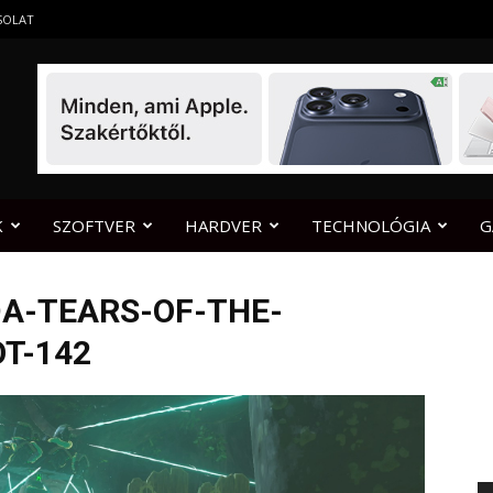
SOLAT
K
SZOFTVER
HARDVER
TECHNOLÓGIA
G
A-TEARS-OF-THE-
T-142