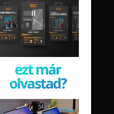
ezt már
olvastad?