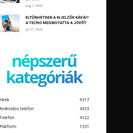
aug 1, 2026
ELTŰNHETNEK A KIJELZŐK KÁVÁI?
A TECNO MEGMUTATTA A JÖVŐT
júl 31, 2026
népszerű
kategóriák
Hírek
9317
Androidos telefon
4333
Telefon
4122
Platform
1331