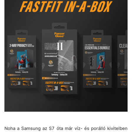
Noha a Samsung az S7 óta már víz- és porálló kivitelben