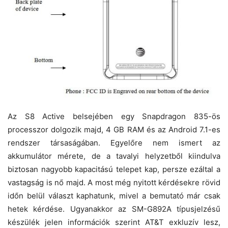
Az S8 Active belsejében egy Snapdragon 835-ös
processzor dolgozik majd, 4 GB RAM és az Android 7.1-es
rendszer társaságában. Egyelőre nem ismert az
akkumulátor mérete, de a tavalyi helyzetből kiindulva
biztosan nagyobb kapacitású telepet kap, persze ezáltal a
vastagság is nő majd. A most még nyitott kérdésekre rövid
időn belül választ kaphatunk, mivel a bemutató már csak
hetek kérdése. Ugyanakkor az SM-G892A típusjelzésű
készülék jelen információk szerint AT&T exkluzív lesz,