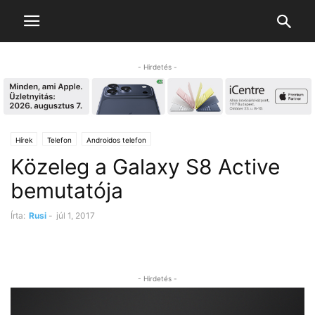
- Hirdetés -
Hírek
Telefon
Androidos telefon
Közeleg a Galaxy S8 Active
bemutatója
Írta:
Rusi
-
júl 1, 2017
- Hirdetés -