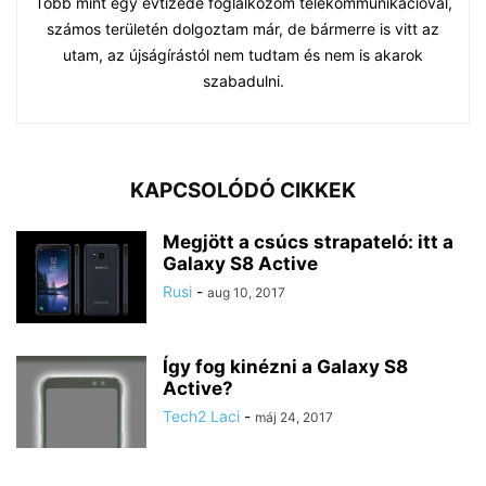
Több mint egy évtizede foglalkozom telekommunikációval,
számos területén dolgoztam már, de bármerre is vitt az
utam, az újságírástól nem tudtam és nem is akarok
szabadulni.
KAPCSOLÓDÓ CIKKEK
Megjött a csúcs strapateló: itt a
Galaxy S8 Active
Rusi
-
aug 10, 2017
Így fog kinézni a Galaxy S8
Active?
Tech2 Laci
-
máj 24, 2017