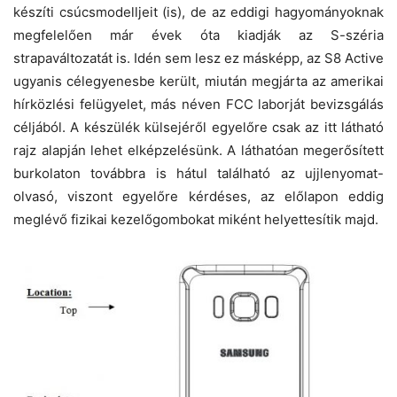
készíti csúcsmodelljeit (is), de az eddigi hagyományoknak
megfelelően már évek óta kiadják az S-széria
strapaváltozatát is. Idén sem lesz ez másképp, az S8 Active
ugyanis célegyenesbe került, miután megjárta az amerikai
hírközlési felügyelet, más néven FCC laborját bevizsgálás
céljából. A készülék külsejéről egyelőre csak az itt látható
rajz alapján lehet elképzelésünk. A láthatóan megerősített
burkolaton továbbra is hátul található az ujjlenyomat-
olvasó, viszont egyelőre kérdéses, az előlapon eddig
meglévő fizikai kezelőgombokat miként helyettesítik majd.