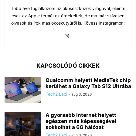
Több éve foglalkozom az okoseszközök világával, eleinte
csak az Apple termékek érdekeltek, de ma már szívesen
olvasok és írok más okoskütyüről is. Kövess Instagramon:
KAPCSOLÓDÓ CIKKEK
Qualcomm helyett MediaTek chip
kerülhet a Galaxy Tab S12 Ultrába
Tech2 Laci
-
aug 3, 2026
A gyorsabb internet helyett
egészen más képességével
sokkolhat a 6G hálózat
Tech2 Laci
-
júl 30, 2026