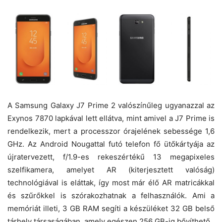
A Samsung Galaxy J7 Prime 2 valószínűleg ugyanazzal az
Exynos 7870 lapkával lett ellátva, mint amivel a J7 Prime is
rendelkezik, mert a processzor órajelének sebessége 1,6
GHz. Az Android Nougattal futó telefon fő ütőkártyája az
újratervezett, f/1.9-es rekeszértékű 13 megapixeles
szelfikamera, amelyet AR (kiterjesztett valóság)
technológiával is eláttak, így most már élő AR matricákkal
és szűrőkkel is szórakozhatnak a felhasználók. Ami a
memóriát illeti, 3 GB RAM segíti a készüléket 32 GB belső
tárhely társaságában, amely egészen 256 GB-ig bővíthető.