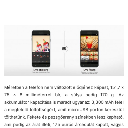
Méretben a telefon nem változott elődjéhez képest, 151,7 x
75 x 8 milliméterrel bír, a súlya pedig 170 g. Az
akkumulátor kapacitása is maradt ugyanaz: 3,300 mAh felel
a megfelelő töltöttségért, amit microUSB porton keresztül
tölthetünk. Fekete és pezsgőarany színekben lesz kapható,
ami pedig az árat illeti, 175 eurós árcédulát kapott, vagyis