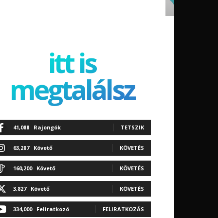
itt is
megtalálsz
41,088
Rajongók
TETSZIK
63,287
Követő
KÖVETÉS
160,200
Követő
KÖVETÉS
3,827
Követő
KÖVETÉS
334,000
Feliratkozó
FELIRATKOZÁS