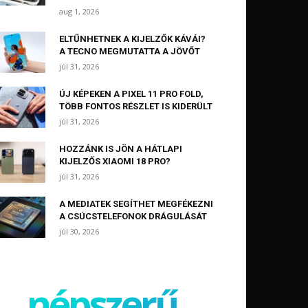
aug 1, 2026
ELTŰNHETNEK A KIJELZŐK KÁVÁI?
A TECNO MEGMUTATTA A JÖVŐT
júl 31, 2026
ÚJ KÉPEKEN A PIXEL 11 PRO FOLD,
TÖBB FONTOS RÉSZLET IS KIDERÜLT
júl 31, 2026
HOZZÁNK IS JÖN A HÁTLAPI
KIJELZŐS XIAOMI 18 PRO?
júl 31, 2026
A MEDIATEK SEGÍTHET MEGFÉKEZNI
A CSÚCSTELEFONOK DRÁGULÁSÁT
júl 30, 2026
népszerű