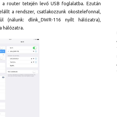
a router tetején levő USB foglalatba. Ezután
lállt a rendszer, csatlakozzunk okostelefonnal,
tül (nálunk: dlink_DWR-116 nyílt hálózatra),
a hálózatra.