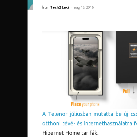
Írta:
Tech2 Laci
-
aug 16, 2016
A Telenor júliusban mutatta be új cs
otthoni tévé- és internethasználatra 
Hipernet Home tarifák.