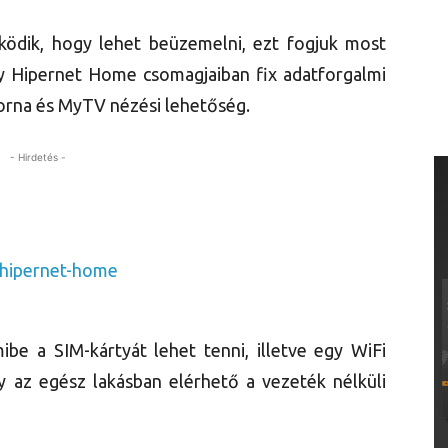
ködik, hogy lehet beüzemelni, ezt fogjuk most
My Hipernet Home csomagjaiban fix adatforgalmi
torna és MyTV nézési lehetőség.
- Hirdetés -
be a SIM-kártyát lehet tenni, illetve egy WiFi
 az egész lakásban elérhető a vezeték nélküli