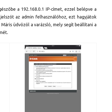
gészőbe a 192.168.0.1 IP-címet, ezzel belépve a
g jelszót az admin felhasználóhoz, ezt hagyjátok
Máris üdvözöl a varázsló, mely segít beállítani a
mét.