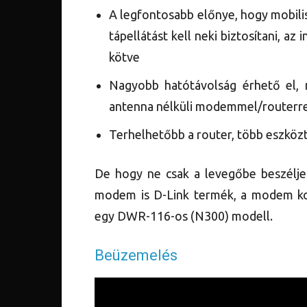
A legfontosabb előnye, hogy mobili
tápellátást kell neki biztosítani, az
kötve
Nagyobb hatótávolság érhető el, 
antenna nélküli modemmel/routerre
Terhelhetőbb a router, több eszközt 
De hogy ne csak a levegőbe beszéljek
modem is D-Link termék, a modem ko
egy DWR-116-os (N300) modell.
Beüzemelés