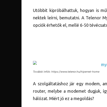
Utóbbit kipróbálhattuk, hogyan is mű
nektek leírni, bemutatni. A Telenor 
opciók érhetők el, mellé 6-50 tévécsa
További infók: https://www.telenor.hu/hipernet-home
A szolgáltatáshoz jár egy modem, ami
router, melybe a modemet dugjuk, így
hálózat. Miért jó ez a megoldás?