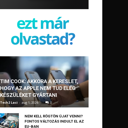
ezt már
olvastad?
TIM COOK: AKKORA A KERESLET,
HOGY AZ APPLE NEM TUD ELÉG
KÉSZÜLÉKET GYÁRTANI
Tech2 Laci
-
aug 1, 2026
0
NEM KELL RÖGTÖN ÚJAT VENNI?
FONTOS VÁLTOZÁS INDULT EL AZ
EU-BAN