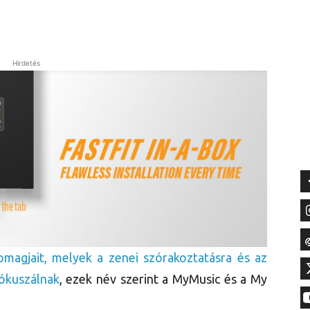
Hirdetés
omagjait, melyek a zenei szórakoztatásra és az
fókuszálnak
, ezek név szerint a MyMusic és a My