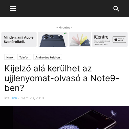
- Hirdetés -
Hírek
Telefon
Androidos telefon
Kijelző alá kerülhet az
ujjlenyomat-olvasó a Note9-
ben?
Írta:
Ildi
-
márc 23, 2018