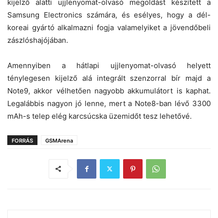
kijelző alatti ujjlenyomat-olvasó megoldást készített a
Samsung Electronics számára, és esélyes, hogy a dél-
koreai gyártó alkalmazni fogja valamelyiket a jövendőbeli
zászlóshajójában.
Amennyiben a hátlapi ujjlenyomat-olvasó helyett
ténylegesen kijelző alá integrált szenzorral bír majd a
Note9, akkor vélhetően nagyobb akkumulátort is kaphat.
Legalábbis nagyon jó lenne, mert a Note8-ban lévő 3300
mAh-s telep elég karcsúcska üzemidőt tesz lehetővé.
FORRÁS
GSMArena