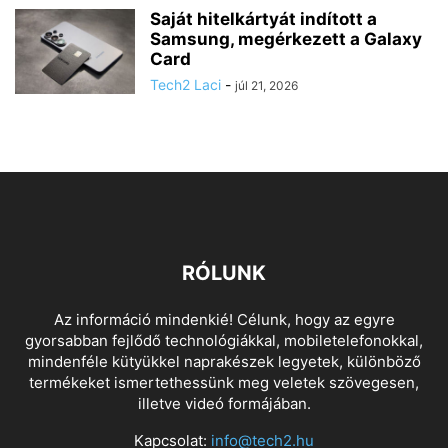
Saját hitelkártyát indított a
Samsung, megérkezett a Galaxy
Card
Tech2 Laci
-
júl 21, 2026
RÓLUNK
Az információ mindenkié! Célunk, hogy az egyre
gyorsabban fejlődő technológiákkal, mobiletelefonokkal,
mindenféle kütyükkel naprakészek legyetek, különböző
termékeket ismertethessünk meg veletek szövegesen,
illetve videó formájában.
Kapcsolat:
info@tech2.hu