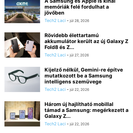
A Samsung és Apple is kínai
memóriák felé fordulhat a
jövőben
Tech2 Laci
-
júl 28, 2026
Rövidebb élettartamú
akkumulátor került az új Galaxy Z
Fold8 és Z...
Tech2 Laci
-
júl 27, 2026
Kijelző nélkül, Gemini-re építve
mutatkozott be a Samsung
intelligens szemüvege
Tech2 Laci
-
júl 22, 2026
Három új hajlítható mobillal
támad a Samsung: megérkezett a
Galaxy Z...
Tech2 Laci
-
júl 22, 2026