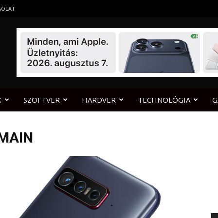
SOLAT
K
SZOFTVER
HARDVER
TECHNOLÓGIA
G
MAIN