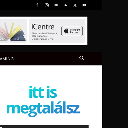
AMING
itt is
megtalálsz