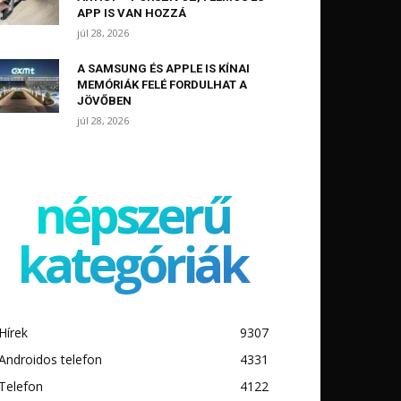
APP IS VAN HOZZÁ
júl 28, 2026
A SAMSUNG ÉS APPLE IS KÍNAI
MEMÓRIÁK FELÉ FORDULHAT A
JÖVŐBEN
júl 28, 2026
népszerű
kategóriák
Hírek
9307
Androidos telefon
4331
Telefon
4122