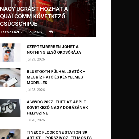
NAGY UGRÁST HOZHAT A
QUALCOMM KÖVETKEZŐ
CSÚCSCHIPJE
Tech2 Laci
-
júl 29, 2026
0
SZEPTEMBERBEN JÖHET A
NOTHING ELSŐ OKOSÓRÁJA
júl 29, 2026
BLUETOOTH FÜLHALLGATÓK –
MEGBÍZHATÓ ÉS KÉNYELMES
MODELLEK
júl 28, 2026
A WWDC 2027 LEHET AZ APPLE
KÖVETKEZŐ NAGY DOBÁSÁNAK
HELYSZÍNE
júl 28, 2026
TINECO FLOOR ONE STATION S9
ARTIST – PORSZÍVÓZ, FELMOS ÉS