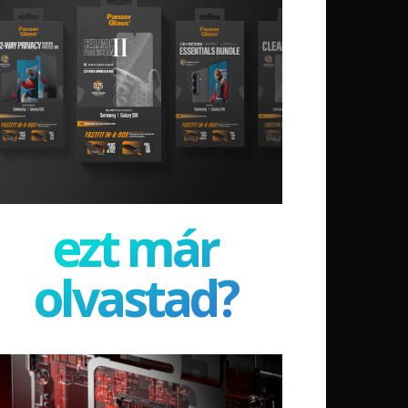
ezt már
olvastad?