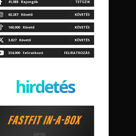
41,088
Rajongók
TETSZIK
63,287
Követő
KÖVETÉS
160,000
Követő
KÖVETÉS
3,827
Követő
KÖVETÉS
334,000
Feliratkozó
FELIRATKOZÁS
hirdetés