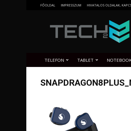
FŐOLDAL
IMPRESSZUM
HIVATALOS OLDALAK, KAPC
Tech2.hu
TELEFON
TABLET
NOTEBOO
SNAPDRAGON8PLUS_