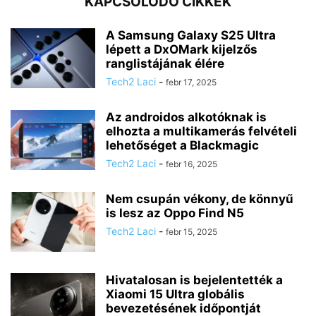
KAPCSOLÓDÓ CIKKEK
A Samsung Galaxy S25 Ultra
lépett a DxOMark kijelzős
ranglistájának élére
Tech2 Laci
-
febr 17, 2025
Az androidos alkotóknak is
elhozta a multikamerás felvételi
lehetőséget a Blackmagic
Tech2 Laci
-
febr 16, 2025
Nem csupán vékony, de könnyű
is lesz az Oppo Find N5
Tech2 Laci
-
febr 15, 2025
Hivatalosan is bejelentették a
Xiaomi 15 Ultra globális
bevezetésének időpontját