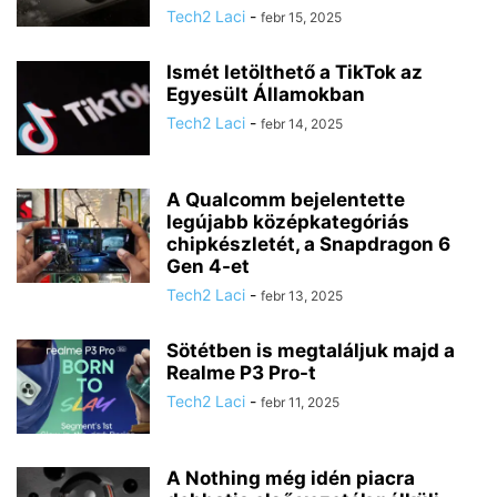
Tech2 Laci
-
febr 15, 2025
Ismét letölthető a TikTok az
Egyesült Államokban
Tech2 Laci
-
febr 14, 2025
A Qualcomm bejelentette
legújabb középkategóriás
chipkészletét, a Snapdragon 6
Gen 4-et
Tech2 Laci
-
febr 13, 2025
Sötétben is megtaláljuk majd a
Realme P3 Pro-t
Tech2 Laci
-
febr 11, 2025
A Nothing még idén piacra