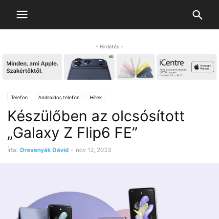
- Hirdetés -
Telefon
Androidos telefon
Hírek
Készülőben az olcsósított
„Galaxy Z Flip6 FE”
Írta:
Drevenyák Dávid
-
nov 12, 2023