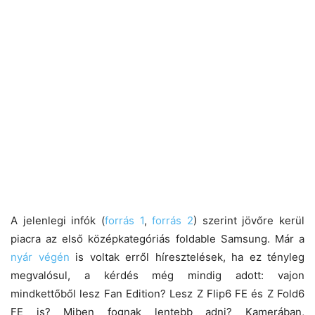
A jelenlegi infók (
forrás 1
,
forrás 2
) szerint jövőre kerül
piacra az első középkategóriás foldable Samsung. Már a
nyár végén
is voltak erről híresztelések, ha ez tényleg
megvalósul, a kérdés még mindig adott: vajon
mindkettőből lesz Fan Edition? Lesz Z Flip6 FE és Z Fold6
FE is? Miben fognak lentebb adni? Kamerában,