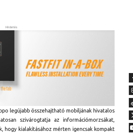
Hirdetés
ppo legújabb összehajtható mobiljának hivatalos
matosan szivárogtatja az információmorzsákat,
ük, hogy kialakításához mérten igencsak kompakt