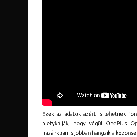
Ezek az adatok azért is lehetnek fo
pletykálják, hogy végül OnePlus O
hazánkban is jobban hangzik a közönsé