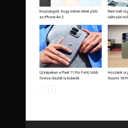
Kiszivárgott, hogy miben lehet jobb
Nem kell rög
az iPhone Air 2
változás ind
Új képeken a Pixel 11 Pro Fold, több
Hozzánk is j
fontos részlet is kiderült
Xiaomi 18 P