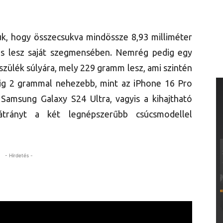
k, hogy összecsukva mindössze 8,93 milliméter
 is lesz saját szegmensében. Nemrég pedig egy
szülék súlyára, mely 229 gramm lesz, ami szintén
lig 2 grammal nehezebb, mint az iPhone 16 Pro
amsung Galaxy S24 Ultra, vagyis a kihajtható
átrányt a két legnépszerűbb csúcsmodellel
- Hirdetés -