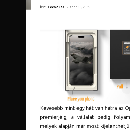
Írta:
Tech2 Laci
-
febr 15, 2025
Kevesebb mint egy hét van hátra az O
premierjéig, a vállalat pedig folya
melyek alapján már most kijelenthetj