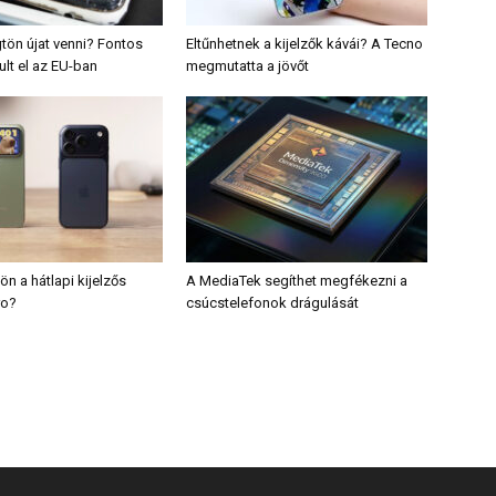
tön újat venni? Fontos
Eltűnhetnek a kijelzők kávái? A Tecno
ult el az EU-ban
megmutatta a jövőt
ön a hátlapi kijelzős
A MediaTek segíthet megfékezni a
ro?
csúcstelefonok drágulását