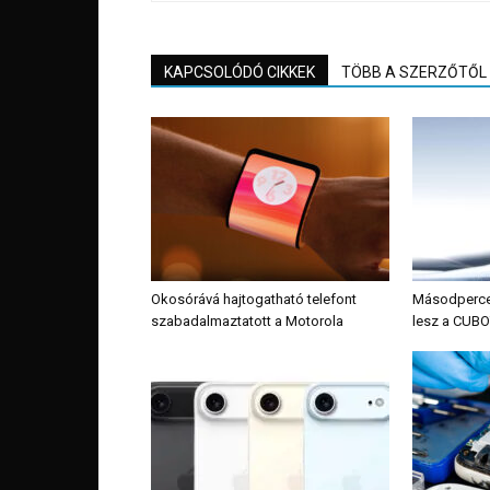
KAPCSOLÓDÓ CIKKEK
TÖBB A SZERZŐTŐL
Okosórává hajtogatható telefont
Másodpercek 
szabadalmaztatott a Motorola
lesz a CUBO