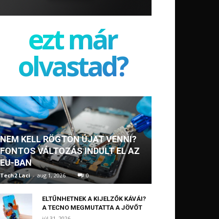
ezt már
olvastad?
NEM KELL RÖGTÖN ÚJAT VENNI?
FONTOS VÁLTOZÁS INDULT EL AZ
EU-BAN
Tech2 Laci
-
aug 1, 2026
0
ELTŰNHETNEK A KIJELZŐK KÁVÁI?
A TECNO MEGMUTATTA A JÖVŐT
júl 31, 2026