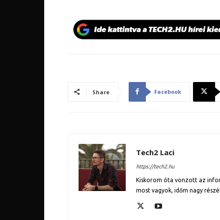
Facebook
Share
Tech2 Laci
https://tech2.hu
Kiskorom óta vonzott az inform
most vagyok, időm nagy részé