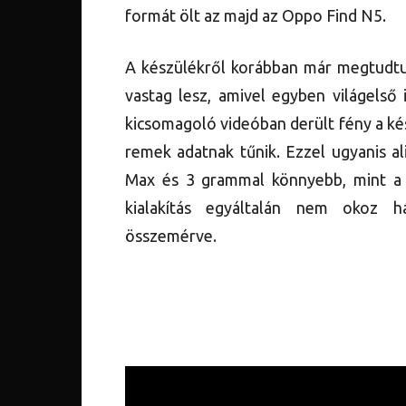
formát ölt az majd az Oppo Find N5.
A készülékről korábban már megtudtu
vastag lesz, amivel egyben világelső
kicsomagoló videóban derült fény a ké
remek adatnak tűnik. Ezzel ugyanis a
Max és 3 grammal könnyebb, mint a S
kialakítás egyáltalán nem okoz h
összemérve.