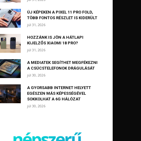
ÚJ KÉPEKEN A PIXEL 11 PRO FOLD,
TÖBB FONTOS RÉSZLET IS KIDERÜLT
júl 31, 2026
HOZZÁNK IS JÖN A HÁTLAPI
KIJELZŐS XIAOMI 18 PRO?
júl 31, 2026
A MEDIATEK SEGÍTHET MEGFÉKEZNI
A CSÚCSTELEFONOK DRÁGULÁSÁT
júl 30, 2026
A GYORSABB INTERNET HELYETT
EGÉSZEN MÁS KÉPESSÉGÉVEL
SOKKOLHAT A 6G HÁLÓZAT
júl 30, 2026
népszerű