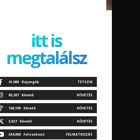
itt is
megtalálsz
41,088
Rajongók
TETSZIK
63,287
Követő
KÖVETÉS
160,100
Követő
KÖVETÉS
3,827
Követő
KÖVETÉS
334,000
Feliratkozó
FELIRATKOZÁS