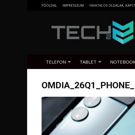
FŐOLDAL
IMPRESSZUM
HIVATALOS OLDALAK, KAPC
Tech2.hu
TELEFON
TABLET
NOTEBOO
OMDIA_26Q1_PHONE