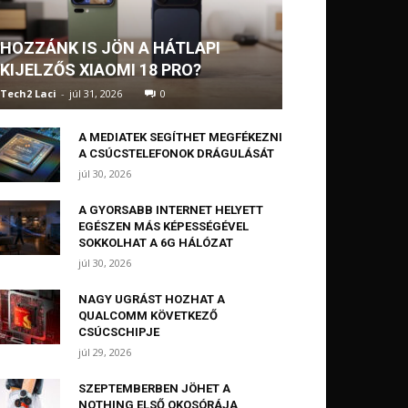
HOZZÁNK IS JÖN A HÁTLAPI
KIJELZŐS XIAOMI 18 PRO?
Tech2 Laci
-
júl 31, 2026
0
A MEDIATEK SEGÍTHET MEGFÉKEZNI
A CSÚCSTELEFONOK DRÁGULÁSÁT
júl 30, 2026
A GYORSABB INTERNET HELYETT
EGÉSZEN MÁS KÉPESSÉGÉVEL
SOKKOLHAT A 6G HÁLÓZAT
júl 30, 2026
NAGY UGRÁST HOZHAT A
QUALCOMM KÖVETKEZŐ
CSÚCSCHIPJE
júl 29, 2026
SZEPTEMBERBEN JÖHET A
NOTHING ELSŐ OKOSÓRÁJA