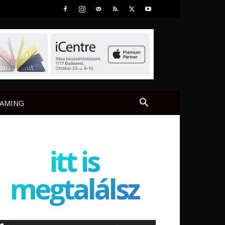
AMING
itt is
megtalálsz