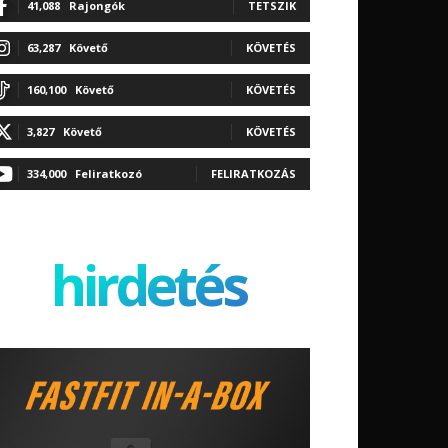
41,088
Rajongók
TETSZIK
63,287
Követő
KÖVETÉS
160,100
Követő
KÖVETÉS
3,827
Követő
KÖVETÉS
334,000
Feliratkozó
FELIRATKOZÁS
hirdetés