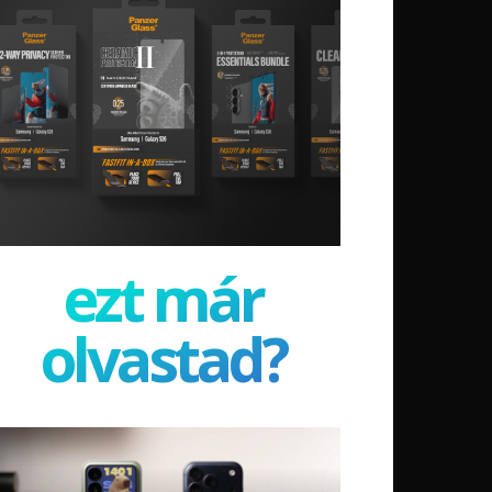
ezt már
olvastad?