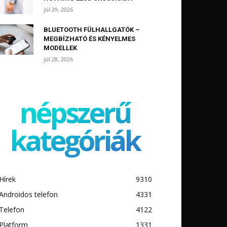
júl 29, 2026
BLUETOOTH FÜLHALLGATÓK –
MEGBÍZHATÓ ÉS KÉNYELMES
MODELLEK
júl 28, 2026
népszerű
kategóriák
Hírek
9310
Androidos telefon
4331
Telefon
4122
Platform
1331