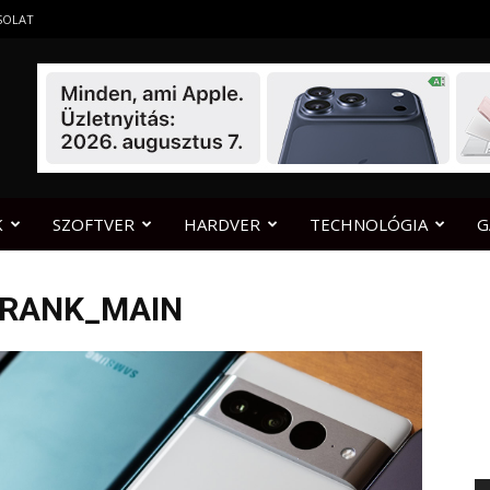
SOLAT
K
SZOFTVER
HARDVER
TECHNOLÓGIA
G
_RANK_MAIN