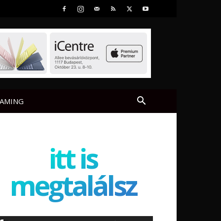
AMING
itt is
megtalálsz