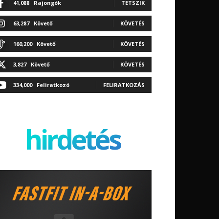
41,088
Rajongók
TETSZIK
63,287
Követő
KÖVETÉS
160,200
Követő
KÖVETÉS
3,827
Követő
KÖVETÉS
334,000
Feliratkozó
FELIRATKOZÁS
hirdetés