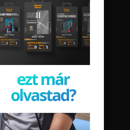
ezt már
olvastad?