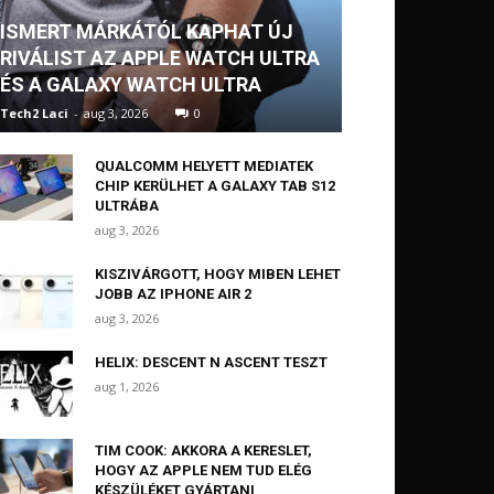
ISMERT MÁRKÁTÓL KAPHAT ÚJ
RIVÁLIST AZ APPLE WATCH ULTRA
ÉS A GALAXY WATCH ULTRA
Tech2 Laci
-
aug 3, 2026
0
QUALCOMM HELYETT MEDIATEK
CHIP KERÜLHET A GALAXY TAB S12
ULTRÁBA
aug 3, 2026
KISZIVÁRGOTT, HOGY MIBEN LEHET
JOBB AZ IPHONE AIR 2
aug 3, 2026
HELIX: DESCENT N ASCENT TESZT
aug 1, 2026
TIM COOK: AKKORA A KERESLET,
HOGY AZ APPLE NEM TUD ELÉG
KÉSZÜLÉKET GYÁRTANI