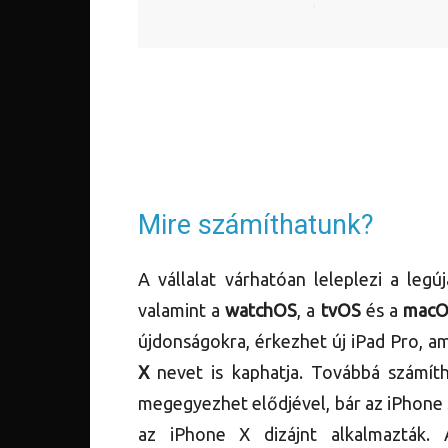
Mire számíthatunk?
A vállalat várhatóan leleplezi a leg
valamint a
watchOS
, a
tvOS
és a
macO
újdonságokra, érkezhet új iPad Pro, am
X
nevet is kaphatja. Továbbá számít
megegyezhet elődjével, bár az iPhone 
az iPhone X dizájnt alkalmazták. 