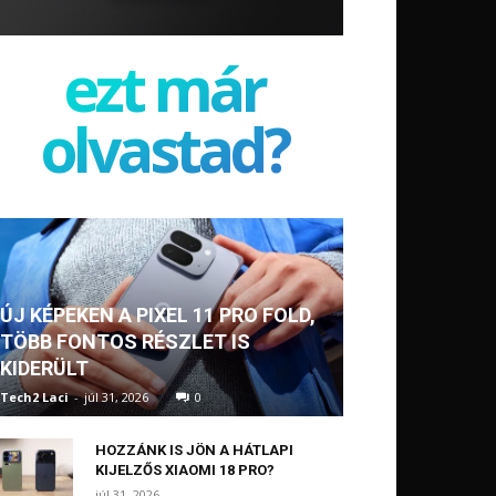
ezt már
olvastad?
ÚJ KÉPEKEN A PIXEL 11 PRO FOLD,
TÖBB FONTOS RÉSZLET IS
KIDERÜLT
Tech2 Laci
-
júl 31, 2026
0
HOZZÁNK IS JÖN A HÁTLAPI
KIJELZŐS XIAOMI 18 PRO?
júl 31, 2026