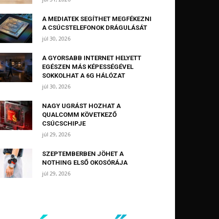
A MEDIATEK SEGÍTHET MEGFÉKEZNI
A CSÚCSTELEFONOK DRÁGULÁSÁT
júl 30, 2026
A GYORSABB INTERNET HELYETT
EGÉSZEN MÁS KÉPESSÉGÉVEL
SOKKOLHAT A 6G HÁLÓZAT
júl 30, 2026
NAGY UGRÁST HOZHAT A
QUALCOMM KÖVETKEZŐ
CSÚCSCHIPJE
júl 29, 2026
SZEPTEMBERBEN JÖHET A
NOTHING ELSŐ OKOSÓRÁJA
júl 29, 2026