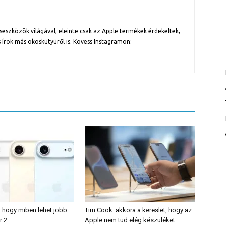
szközök világával, eleinte csak az Apple termékek érdekeltek,
 írok más okoskütyüről is. Kövess Instagramon:
, hogy miben lehet jobb
Tim Cook: akkora a kereslet, hogy az
r 2
Apple nem tud elég készüléket