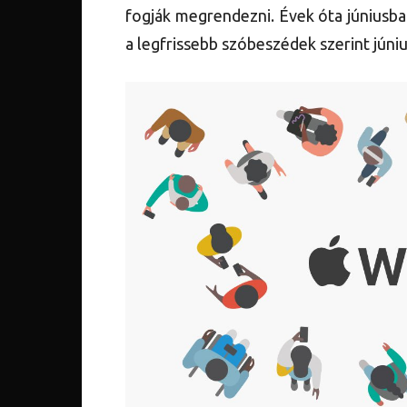
fogják megrendezni. Évek óta júniusb
a legfrissebb szóbeszédek szerint június