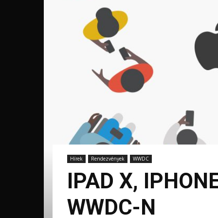
Hírek
Rendezvények
WWDC
IPAD X, IPHON
WWDC-N