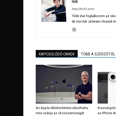
Ildi
http://tech2.press
Több éve foglalkozom az okose
de ma már szívesen olvasok és
KAPCSOLÓDÓ CIKKEK
TÖBB A SZERZŐTŐL
Az Apple álláshirdetése elárulhatta,
Kiszivárgott
mire szánja az okosszemüvegét
az iPhone Ai