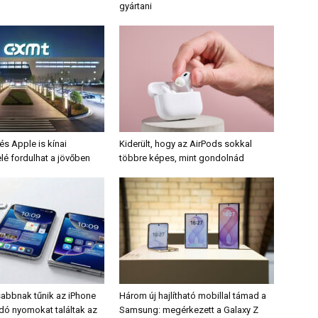
gyártani
s Apple is kínai
Kiderült, hogy az AirPods sokkal
lé fordulhat a jövőben
többre képes, mint gondolnád
sabbnak tűnik az iPhone
Három új hajlítható mobillal támad a
odó nyomokat találtak az
Samsung: megérkezett a Galaxy Z