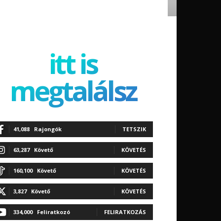
itt is
megtalálsz
41,088
Rajongók
TETSZIK
63,287
Követő
KÖVETÉS
160,100
Követő
KÖVETÉS
3,827
Követő
KÖVETÉS
334,000
Feliratkozó
FELIRATKOZÁS