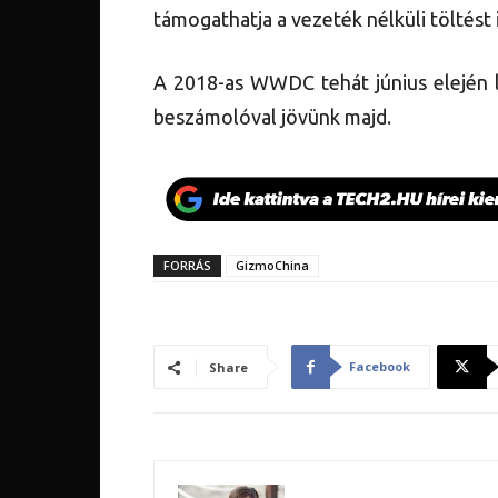
támogathatja a vezeték nélküli töltést i
A 2018-as WWDC tehát június elején l
beszámolóval jövünk majd.
FORRÁS
GizmoChina
Facebook
Share